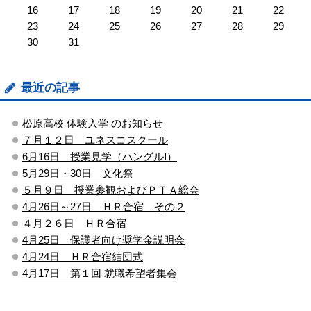
16
17
18
19
20
21
22
23
24
25
26
27
28
29
30
31
最近の記事
松原高校 体験入学 のお知らせ
７月１２日 ユネスコスクール
6月16日 授業見学（ハングルⅠ）
5月29日・30日 文化祭
５月９日 授業参観およびＰＴＡ総会
4月26日～27日 ＨＲ合宿 その２
４月２６日 ＨＲ合宿
4月25日 保護者向け奨学金説明会
4月24日 ＨＲ合宿結団式
4月17日 第１回 就職希望者集会