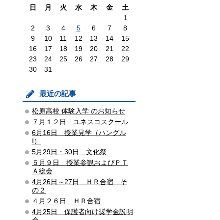
日
月
火
水
木
金
土
1
2
3
4
5
6
7
8
9
10
11
12
13
14
15
16
17
18
19
20
21
22
23
24
25
26
27
28
29
30
31
最近の記事
松原高校 体験入学 のお知らせ
７月１２日 ユネスコスクール
6月16日 授業見学（ハングル
Ⅰ）
5月29日・30日 文化祭
５月９日 授業参観およびＰＴ
Ａ総会
4月26日～27日 ＨＲ合宿 そ
の２
４月２６日 ＨＲ合宿
4月25日 保護者向け奨学金説明