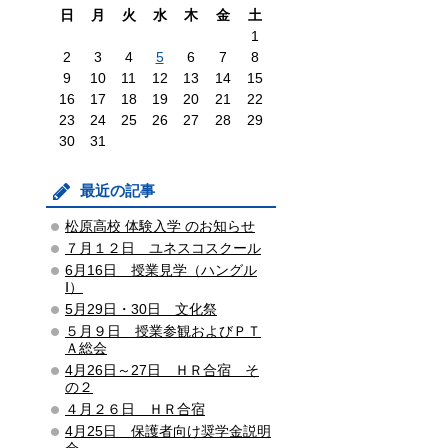
日
月
火
水
木
金
土
1
2
3
4
5
6
7
8
9
10
11
12
13
14
15
16
17
18
19
20
21
22
23
24
25
26
27
28
29
30
31
最近の記事
松原高校 体験入学 のお知らせ
７月１２日 ユネスコスクール
6月16日 授業見学（ハングル
Ⅰ）
5月29日・30日 文化祭
５月９日 授業参観およびＰＴ
Ａ総会
4月26日～27日 ＨＲ合宿 そ
の２
４月２６日 ＨＲ合宿
4月25日 保護者向け奨学金説明