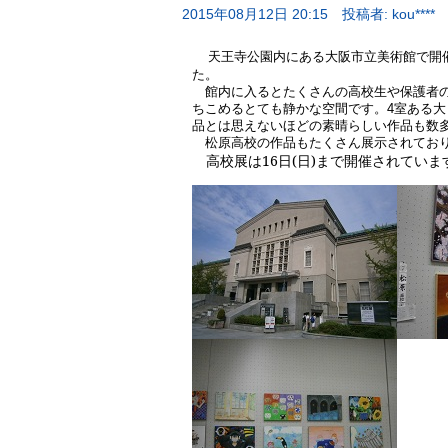
2015年08月12日 20:15
投稿者: kou****
天王寺公園内にある大阪市立美術館で開
た。
館内に入るとたくさんの高校生や保護者の
ちこめるとても静かな空間です。
室ある大
4
品とは思えないほどの素晴らしい作品も数
松原高校の作品もたくさん展示されており
高校展は
16
日
(
日
)
まで開催されていま