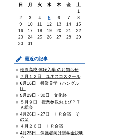
日
月
火
水
木
金
土
1
2
3
4
5
6
7
8
9
10
11
12
13
14
15
16
17
18
19
20
21
22
23
24
25
26
27
28
29
30
31
最近の記事
松原高校 体験入学 のお知らせ
７月１２日 ユネスコスクール
6月16日 授業見学（ハングル
Ⅰ）
5月29日・30日 文化祭
５月９日 授業参観およびＰＴ
Ａ総会
4月26日～27日 ＨＲ合宿 そ
の２
４月２６日 ＨＲ合宿
4月25日 保護者向け奨学金説明