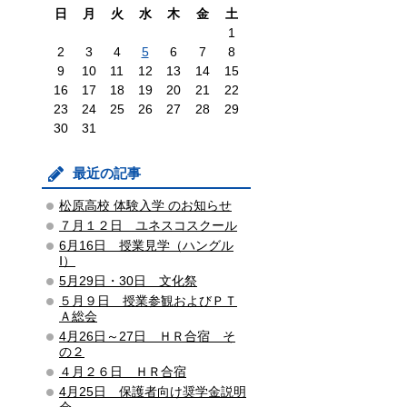
日
月
火
水
木
金
土
1
2
3
4
5
6
7
8
9
10
11
12
13
14
15
16
17
18
19
20
21
22
23
24
25
26
27
28
29
30
31
最近の記事
松原高校 体験入学 のお知らせ
７月１２日 ユネスコスクール
6月16日 授業見学（ハングル
Ⅰ）
5月29日・30日 文化祭
５月９日 授業参観およびＰＴ
Ａ総会
4月26日～27日 ＨＲ合宿 そ
の２
４月２６日 ＨＲ合宿
4月25日 保護者向け奨学金説明