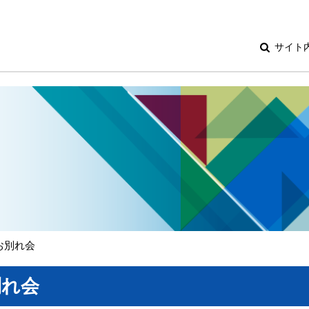
サイト
お別れ会
別れ会