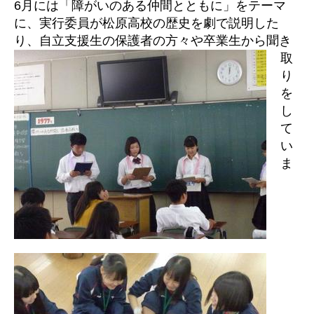
6月には「障がいのある仲間とともに」をテーマ
に、実行委員が松原高校の歴史を劇で説明した
り、
自立支援生の保護者の方々や卒業生から聞き
取
り
を
し
て
い
ま