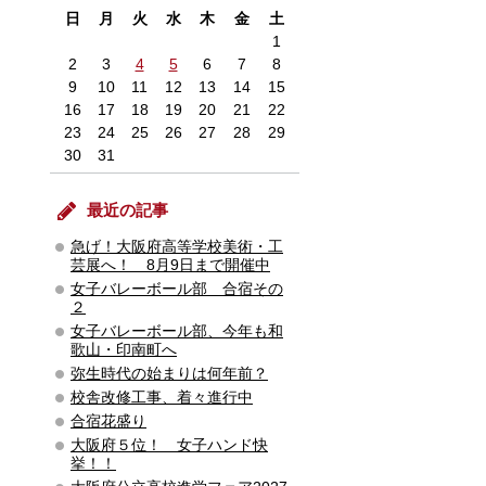
日
月
火
水
木
金
土
1
2
3
4
5
6
7
8
9
10
11
12
13
14
15
16
17
18
19
20
21
22
23
24
25
26
27
28
29
30
31
最近の記事
急げ！大阪府高等学校美術・工
芸展へ！ 8月9日まで開催中
女子バレーボール部 合宿その
２
女子バレーボール部、今年も和
歌山・印南町へ
弥生時代の始まりは何年前？
校舎改修工事、着々進行中
合宿花盛り
大阪府５位！ 女子ハンド快
挙！！