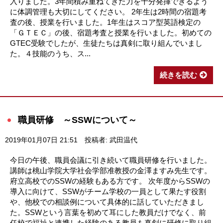
入りました。3年間積み重ねてきた力を十分発揮できるよう
に体調管理も大切にしてください。 2年生は2時間の宿題考
査の後、授業を行いました。1年生はスコア型英語検定の
「ＧＴＥＣ」の後、宿題考査と授業を行いました。初めての
GTEC受験でしたが、生徒たちは真剣に取り組んでいまし
た。４技能のうち、ス...
続きを読む
職員研修 ～SSWについて～
2019年01月07日 21:51
投稿者: 武田温代
今日の午後、職員会議に引き続いて職員研修を行いました。
講師は桃山学院大学社会学部准教授の金澤ますみ先生です。
府立高校でのSSWの経験もある方です。 次年度からSSWの
導入に向けて、SSWがチーム学校の一員として果たす役割
や、他校での相談例について具体的に話していただきまし
た。SSWという言葉を初めて耳にした教員だけでなく、前
任校で福祉と連携した経験のある教員も真剣に研修に取り組