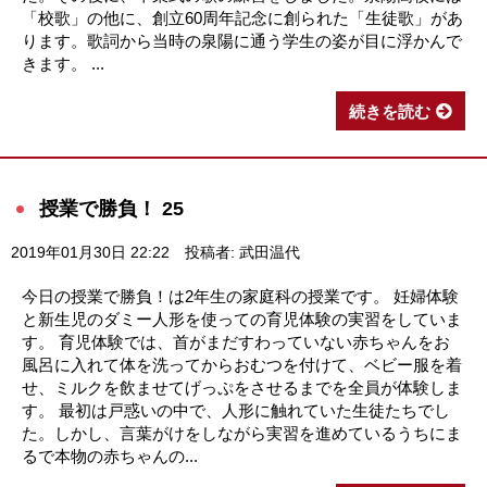
「校歌」の他に、創立60周年記念に創られた「生徒歌」があ
ります。歌詞から当時の泉陽に通う学生の姿が目に浮かんで
きます。 ...
続きを読む
授業で勝負！ 25
2019年01月30日 22:22
投稿者: 武田温代
今日の授業で勝負！は2年生の家庭科の授業です。 妊婦体験
と新生児のダミー人形を使っての育児体験の実習をしていま
す。 育児体験では、首がまだすわっていない赤ちゃんをお
風呂に入れて体を洗ってからおむつを付けて、ベビー服を着
せ、ミルクを飲ませてげっぷをさせるまでを全員が体験しま
す。 最初は戸惑いの中で、人形に触れていた生徒たちでし
た。しかし、言葉がけをしながら実習を進めているうちにま
るで本物の赤ちゃんの...