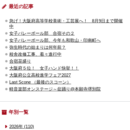
最近の記事
急げ！大阪府高等学校美術・工芸展へ！ 8月9日まで開催
中
女子バレーボール部 合宿その２
女子バレーボール部、今年も和歌山・印南町へ
弥生時代の始まりは何年前？
校舎改修工事、着々進行中
合宿花盛り
大阪府５位！ 女子ハンド快挙！！
大阪府公立高校進学フェア2027
Last Scone （最後のスコーン）
軽音楽部オンステージ～盆踊り@本願寺堺別院
年別一覧
2026年 (110)