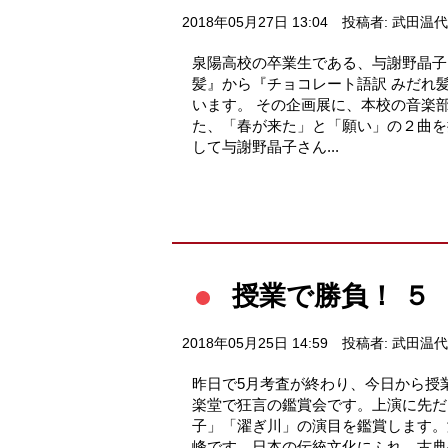
2018年05月27日 13:04
投稿者: 武田温代
泉陽高校の卒業生である、与謝野晶子さ
髪』から『チョコレート語訳 みだれ
います。 その企画展に、本校の音楽
た、「春が来た」と「願い」の２曲を
して与謝野晶子さん...
授業で勝負！ ５
2018年05月25日 14:59
投稿者: 武田温代
昨日で5月考査が終わり、今日から授
楽堂で狂言の鑑賞会です。上演に先だ
子」「濯ぎ川」の演目を鑑賞します。
峰です。日本の伝統文化にふれ、古典や