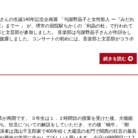
んの生誕140年記念企画展 「与謝野晶子と女性歌人 ー『みだれ
髪』までー 」 が、堺市の宿院駅ちかくの「利晶の杜」で行われて
部と文芸部が参加しました。 音楽部は与謝野晶子さんが作詞をし
披露しました。コンサートの初めには、音楽部と文芸部がコラボ
続きを読む
業が再開です。 ３年生は１．２時間目の授業を受けた後、大槻能
ち、狂言についての解説をしていただき、その後「蝸牛」「附
演者は茂山千五郎家で400年続く大蔵流の名門で関西の狂言の最高
歴史の学習に生かしてほしいと思います。 今日は6時間目に1.2