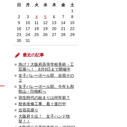
日
月
火
水
木
金
土
1
2
3
4
5
6
7
8
9
10
11
12
13
14
15
16
17
18
19
20
21
22
23
24
25
26
27
28
29
30
31
最近の記事
急げ！大阪府高等学校美術・工
芸展へ！ 8月9日まで開催中
女子バレーボール部 合宿その
２
女子バレーボール部、今年も和
歌山・印南町へ
弥生時代の始まりは何年前？
校舎改修工事、着々進行中
合宿花盛り
大阪府５位！ 女子ハンド快
挙！！