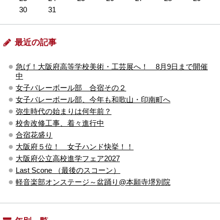
30
31
最近の記事
急げ！大阪府高等学校美術・工芸展へ！ 8月9日まで開催
中
女子バレーボール部 合宿その２
女子バレーボール部、今年も和歌山・印南町へ
弥生時代の始まりは何年前？
校舎改修工事、着々進行中
合宿花盛り
大阪府５位！ 女子ハンド快挙！！
大阪府公立高校進学フェア2027
Last Scone （最後のスコーン）
軽音楽部オンステージ～盆踊り@本願寺堺別院