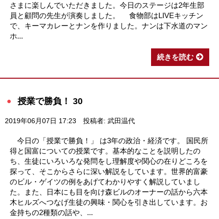
さまに楽しんでいただきました。今日のステージは2年生部
員と顧問の先生が演奏しました。 食物部はLIVEキッチン
で、キーマカレーとナンを作りました。ナンは下水道のマン
ホ...
続きを読む
授業で勝負！ 30
2019年06月07日 17:23
投稿者: 武田温代
今日の「授業で勝負！」 は3年の政治・経済です。 国民所
得と国富についての授業です。基本的なことを説明したの
ち、生徒にいろいろな発問をし理解度や関心の在りどころを
探って、そこからさらに深い解説をしています。世界的富豪
のビル・ゲイツの例をあげてわかりやすく解説していまし
た。また、日本にも目を向け森ビルのオーナーの話から六本
木ヒルズへつなげ生徒の興味・関心を引き出しています。お
金持ちの2種類の話や、...