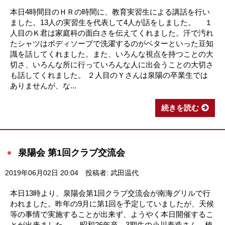
本日4時間目のＨＲの時間に、教育実習生による講話を行い
ました。13人の実習生を代表して4人が話をしました。 １
人目のＫ君は家庭科の面白さを伝えてくれました。汗で汚れ
たシャツはボディソープで洗濯するのがベターといった豆知
識を話してくれました。また、いろんな視点を持つことの大
切さ、いろんな所に行っていろんな人に出会うことの大切さ
も話してくれました。 ２人目のＹさんは泉陽の卒業生では
ありませんが、な...
続きを読む
泉陽会 第1回クラブ交流会
2019年06月02日 20:04
投稿者: 武田温代
本日13時より、泉陽会第1回クラブ交流会が南海グリルで行
われました。昨年の9月に第1回を予定していましたが、天候
等の事情で実施することが出来ず、ようやく本日開催するこ
とが出来ました。 昭和26年卒、3期生の小川泰造さん、楠