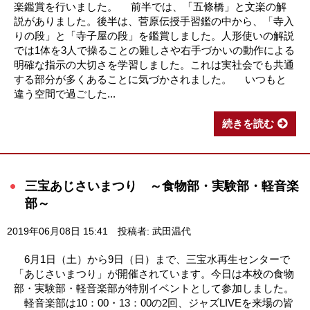
楽鑑賞を行いました。 前半では、「五條橋」と文楽の解
説がありました。後半は、菅原伝授手習鑑の中から、「寺入
りの段」と「寺子屋の段」を鑑賞しました。人形使いの解説
では1体を3人で操ることの難しさや右手づかいの動作による
明確な指示の大切さを学習しました。これは実社会でも共通
する部分が多くあることに気づかされました。 いつもと
違う空間で過ごした...
続きを読む
三宝あじさいまつり ～食物部・実験部・軽音楽
部～
2019年06月08日 15:41
投稿者: 武田温代
6月1日（土）から9日（日）まで、三宝水再生センターで
「あじさいまつり」が開催されています。今日は本校の食物
部・実験部・軽音楽部が特別イベントとして参加しました。
軽音楽部は10：00・13：00の2回、ジャズLIVEを来場の皆