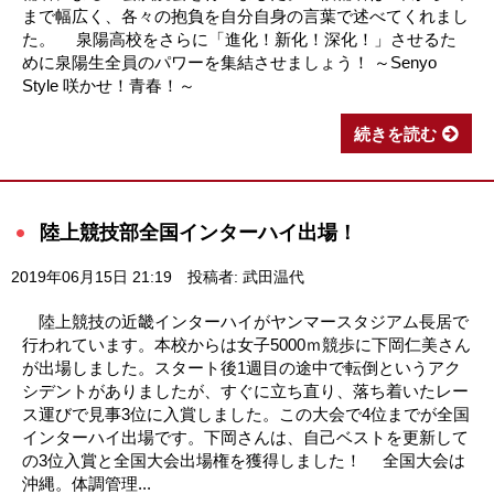
まで幅広く、各々の抱負を自分自身の言葉で述べてくれまし
た。 泉陽高校をさらに「進化！新化！深化！」させるた
めに泉陽生全員のパワーを集結させましょう！ ～Senyo
Style 咲かせ！青春！～
続きを読む
陸上競技部全国インターハイ出場！
2019年06月15日 21:19
投稿者: 武田温代
陸上競技の近畿インターハイがヤンマースタジアム長居で
行われています。本校からは女子5000ｍ競歩に下岡仁美さん
が出場しました。スタート後1週目の途中で転倒というアク
シデントがありましたが、すぐに立ち直り、落ち着いたレー
ス運びで見事3位に入賞しました。この大会で4位までが全国
インターハイ出場です。下岡さんは、自己ベストを更新して
の3位入賞と全国大会出場権を獲得しました！ 全国大会は
沖縄。体調管理...