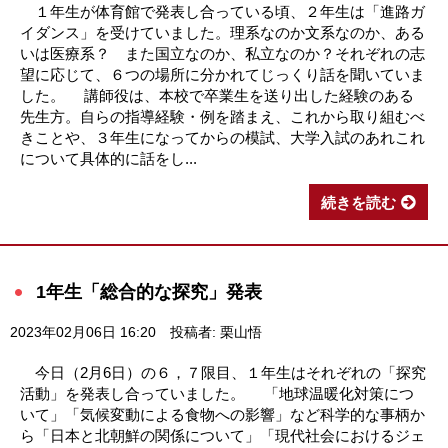
１年生が体育館で発表し合っている頃、２年生は「進路ガ
イダンス」を受けていました。理系なのか文系なのか、ある
いは医療系？ また国立なのか、私立なのか？それぞれの志
望に応じて、６つの場所に分かれてじっくり話を聞いていま
した。 講師役は、本校で卒業生を送り出した経験のある
先生方。自らの指導経験・例を踏まえ、これから取り組むべ
きことや、３年生になってからの模試、大学入試のあれこれ
について具体的に話をし...
続きを読む
1年生「総合的な探究」発表
2023年02月06日 16:20
投稿者: 栗山悟
今日（2月6日）の６，７限目、１年生はそれぞれの「探究
活動」を発表し合っていました。 「地球温暖化対策につ
いて」「気候変動による食物への影響」など科学的な事柄か
ら「日本と北朝鮮の関係について」「現代社会におけるジェ