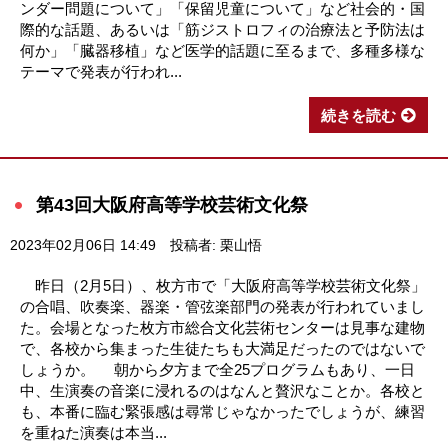
ンダー問題について」「保留児童について」など社会的・国
際的な話題、あるいは「筋ジストロフィの治療法と予防法は
何か」「臓器移植」など医学的話題に至るまで、多種多様な
テーマで発表が行われ...
続きを読む
第43回大阪府高等学校芸術文化祭
2023年02月06日 14:49
投稿者: 栗山悟
昨日（2月5日）、枚方市で「大阪府高等学校芸術文化祭」
の合唱、吹奏楽、器楽・管弦楽部門の発表が行われていまし
た。会場となった枚方市総合文化芸術センターは見事な建物
で、各校から集まった生徒たちも大満足だったのではないで
しょうか。 朝から夕方まで全25プログラムもあり、一日
中、生演奏の音楽に浸れるのはなんと贅沢なことか。各校と
も、本番に臨む緊張感は尋常じゃなかったでしょうが、練習
を重ねた演奏は本当...