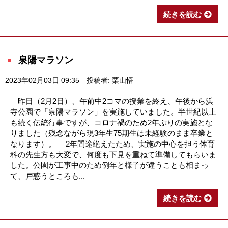
続きを読む
泉陽マラソン
2023年02月03日 09:35
投稿者: 栗山悟
昨日（2月2日）、午前中2コマの授業を終え、午後から浜
寺公園で「泉陽マラソン」を実施していました。半世紀以上
も続く伝統行事ですが、コロナ禍のため2年ぶりの実施とな
りました（残念ながら現3年生75期生は未経験のまま卒業と
なります）。 2年間途絶えたため、実施の中心を担う体育
科の先生方も大変で、何度も下見を重ねて準備してもらいま
した。公園が工事中のため例年と様子が違うことも相まっ
て、戸惑うところも...
続きを読む