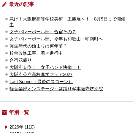
最近の記事
急げ！大阪府高等学校美術・工芸展へ！ 8月9日まで開催
中
女子バレーボール部 合宿その２
女子バレーボール部、今年も和歌山・印南町へ
弥生時代の始まりは何年前？
校舎改修工事、着々進行中
合宿花盛り
大阪府５位！ 女子ハンド快挙！！
大阪府公立高校進学フェア2027
Last Scone （最後のスコーン）
軽音楽部オンステージ～盆踊り@本願寺堺別院
年別一覧
2026年 (110)