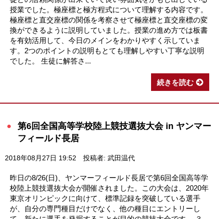
授業でした。極座標と極方程式について理解する内容です。
極座標と直交座標の関係を考察させて極座標と直交座標の変
換ができるように説明していました。授業の進め方では板書
を有効活用して、今日のメインをわかりやすく示していま
す。2つのポイントの説明もとても理解しやすい丁寧な説明
でした。 生徒に解答さ...
続きを読む
第6回全国高等学校陸上競技選抜大会 in ヤンマー
フィールド長居
2018年08月27日 19:52
投稿者: 武田温代
昨日の8/26(日)、ヤンマーフィールド長居で第6回全国高等学
校陸上競技選抜大会が開催されました。この大会は、2020年
東京オリンピックに向けて、標準記録を突破している選手
が、自分の専門種目だけでなく、他の種目にエントリーし
て、新たに選手を発掘することが目的の競技大会です。 ３