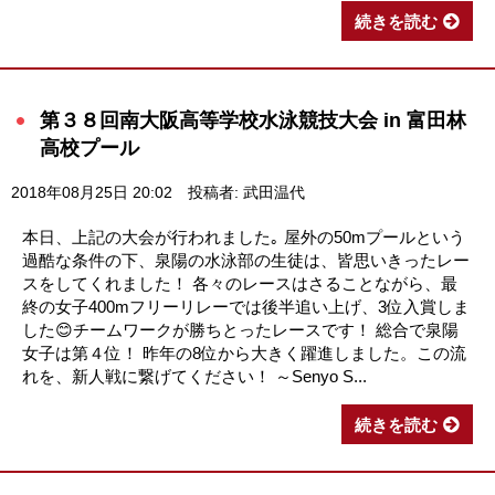
続きを読む
第３８回南大阪高等学校水泳競技大会 in 富田林
高校プール
2018年08月25日 20:02
投稿者: 武田温代
本日、上記の大会が行われました｡ 屋外の50mプールという
過酷な条件の下、泉陽の水泳部の生徒は、皆思いきったレー
スをしてくれました！ 各々のレースはさることながら、最
終の女子400mフリーリレーでは後半追い上げ、3位入賞しま
した😊チームワークが勝ちとったレースです！ 総合で泉陽
女子は第４位！ 昨年の8位から大きく躍進しました。この流
れを、新人戦に繋げてください！ ～Senyo S...
続きを読む