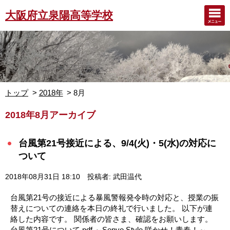
大阪府立泉陽高等学校
トップ
2018年
8月
2018年8月アーカイブ
台風第21号接近による、9/4(火)・5(水)の対応に
ついて
2018年08月31日 18:10
投稿者: 武田温代
台風第21号の接近による暴風警報発令時の対応と、授業の振
替えについての連絡を本日の終礼で行いました。 以下が連
絡した内容です。 関係者の皆さま、確認をお願いします。
台風第21号について.pdf ～Senyo Style 咲かせ！青春！～