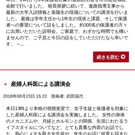
会館で行いました。 校長挨拶に続いて、進路指導主事から
最新の大学入試情報と泉陽生の現場についての講演を行いま
した。 最後は学年主任から1年生の現状と課題、そして保護
者への要望について話をしました。 約300名の保護者の方々
に出席いただいた説明会。ご家庭で、わずかな時間でも構い
ませんので、ご子息と今日の話をしていただけたなら幸いで
す。 ～...
続きを読む
産婦人科医による講演会
2018年08月23日 15:22
投稿者: 武田温代
本日13時より本校の視聴覚室で、女子生徒と保護者を対象に
した産婦人科医による講演会を実施しました。 女性の身体
のメカニズムや、月経とホルモンとの関係、生涯にわたるラ
イフスタイルについてなど、とても貴重な内容のお話でし
た。熱心にメモを取る女生徒や、先生のお話に何度も頷きな