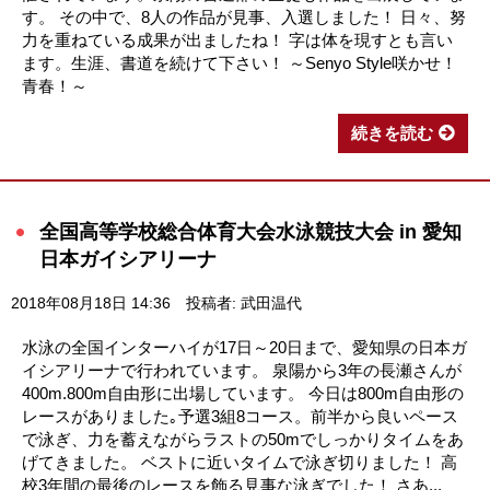
す。 その中で、8人の作品が見事、入選しました！ 日々、努
力を重ねている成果が出ましたね！ 字は体を現すとも言い
ます。生涯、書道を続けて下さい！ ～Senyo Style咲かせ！
青春！～
続きを読む
全国高等学校総合体育大会水泳競技大会 in 愛知
日本ガイシアリーナ
2018年08月18日 14:36
投稿者: 武田温代
水泳の全国インターハイが17日～20日まで、愛知県の日本ガ
イシアリーナで行われています。 泉陽から3年の長瀬さんが
400m.800m自由形に出場しています。 今日は800m自由形の
レースがありました｡予選3組8コース。前半から良いペース
で泳ぎ、力を蓄えながらラストの50mでしっかりタイムをあ
げてきました。 ベストに近いタイムで泳ぎ切りました！ 高
校3年間の最後のレースを飾る見事な泳ぎでした！ さあ...