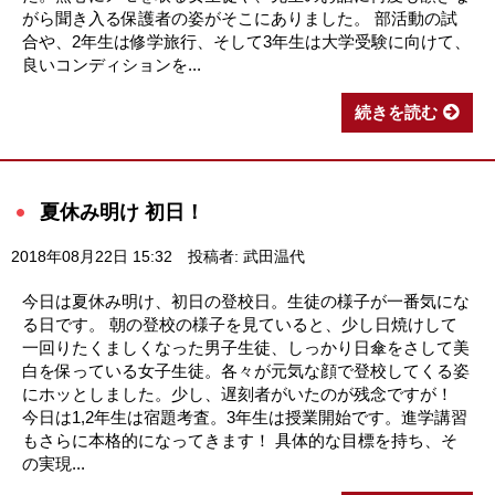
がら聞き入る保護者の姿がそこにありました。 部活動の試
合や、2年生は修学旅行、そして3年生は大学受験に向けて、
良いコンディションを...
続きを読む
夏休み明け 初日！
2018年08月22日 15:32
投稿者: 武田温代
今日は夏休み明け、初日の登校日。生徒の様子が一番気にな
る日です。 朝の登校の様子を見ていると、少し日焼けして
一回りたくましくなった男子生徒、しっかり日傘をさして美
白を保っている女子生徒。各々が元気な顔で登校してくる姿
にホッとしました。少し、遅刻者がいたのが残念ですが！
今日は1,2年生は宿題考査。3年生は授業開始です。進学講習
もさらに本格的になってきます！ 具体的な目標を持ち、そ
の実現...