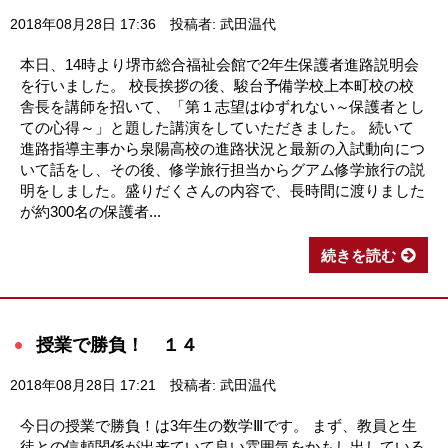
2018年08月28日 17:36
投稿者: 武田温代
本日、14時より堺市総合福祉会館で2年生保護者進路説明会
を行いました。 校長挨拶の後、駿台予備学校上本町校の校
舎長を講師を招いて、「第１志望はゆずれない～保護者とし
ての心得～」と題した講演をしていただきました。 続いて
進路指導主事から泉陽高校の進路状況と最新の入試動向につ
いて話をし、その後、修学旅行担当からグアム修学旅行の説
明をしました。盛りだくさんの内容で、長時間に渡りました
が約300名の保護者...
続きを読む
授業で勝負！ １４
2018年08月28日 17:21
投稿者: 武田温代
今日の授業で勝負！は3年生の数学Ⅲです。 まず、教員と生
徒との信頼関係が出来ていて良い雰囲気をかもし出している