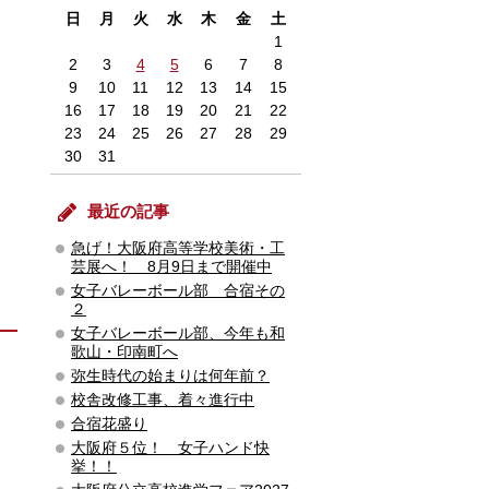
日
月
火
水
木
金
土
1
2
3
4
5
6
7
8
9
10
11
12
13
14
15
16
17
18
19
20
21
22
23
24
25
26
27
28
29
30
31
最近の記事
急げ！大阪府高等学校美術・工
芸展へ！ 8月9日まで開催中
女子バレーボール部 合宿その
２
女子バレーボール部、今年も和
歌山・印南町へ
弥生時代の始まりは何年前？
校舎改修工事、着々進行中
合宿花盛り
大阪府５位！ 女子ハンド快
挙！！