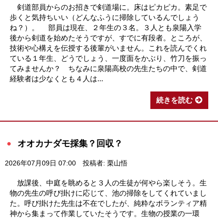
剣道部員からのお招きで剣道場に。床はピカピカ。素足で
歩くと気持ちいい（どんなふうに掃除しているんでしょう
ね？）。 部員は現在、２年生の３名。３人とも泉陽入学
後から剣道を始めたそうですが、すでに有段者。ところが、
技術や心構えを伝授する後輩がいません。これを読んでくれ
ている１年生、どうでしょう、一度面をかぶり、竹刀を振っ
てみませんか？ ちなみに泉陽高校の先生たちの中で、剣道
経験者は少なくとも４人は...
続きを読む
オオカナダモ採集？回収？
2026年07月09日 07:00
投稿者: 栗山悟
放課後、中庭を眺めると３人の生徒が何やら楽しそう。生
物の先生の呼び掛けに応じて、池の掃除をしてくれていまし
た。呼び掛けた先生は不在でしたが、純粋なボランティア精
神から集まって作業していたそうです。生物の授業の一環