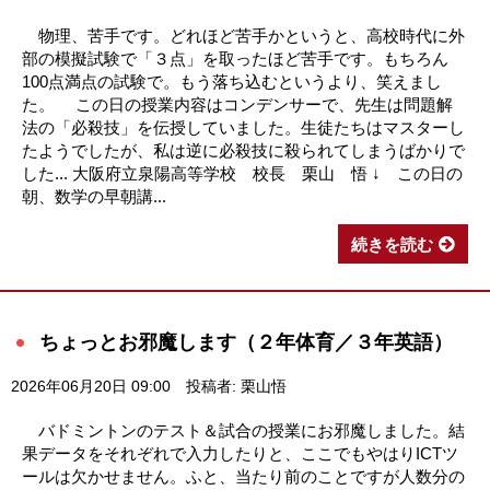
物理、苦手です。どれほど苦手かというと、高校時代に外
部の模擬試験で「３点」を取ったほど苦手です。もちろん
100点満点の試験で。もう落ち込むというより、笑えまし
た。 この日の授業内容はコンデンサーで、先生は問題解
法の「必殺技」を伝授していました。生徒たちはマスターし
たようでしたが、私は逆に必殺技に殺られてしまうばかりで
した... 大阪府立泉陽高等学校 校長 栗山 悟 ↓ この日の
朝、数学の早朝講...
続きを読む
ちょっとお邪魔します（２年体育／３年英語）
2026年06月20日 09:00
投稿者: 栗山悟
バドミントンのテスト＆試合の授業にお邪魔しました。結
果データをそれぞれで入力したりと、ここでもやはりICTツ
ールは欠かせません。ふと、当たり前のことですが人数分の