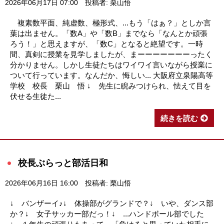
2026年06月17日 07:00
投稿者: 栗山悟
複素数平面、純虚数、極形式、...もう「はぁ？」としか言
葉は出ません。「数A」や「数B」までなら「なんとか頑張
ろう！」と思えますが、「数C」となると絶望です。一時
間、真剣に授業を見学しましたが、まーーーーーーーったく
分かりません。しかし生徒たちはワイワイ言いながら授業に
ついて行っています。なんだか、悔しい... 大阪府立泉陽高等
学校 校長 栗山 悟 ↓ 先生に睨みつけられ、怯えて目を
伏せる生徒た...
続きを読む
校長ぶらっと部活日和
2026年06月16日 16:00
投稿者: 栗山悟
↓ バンザーイ♪↓ 体操部がグランドで？↓ いや、ダンス部
か？↓ 女子サッカー部だっ！↓ ...ハンドボール部でした