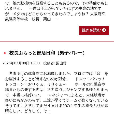
で、池の動植物を観察することもあるので、その準備かもし
れません。 一度は干上がっていたはずの中庭の池です
が、メダカはどこからやってきたのでしょうね？ 大阪府立
泉陽高等学校 校長 栗山 ...
続きを読む
校長ぶらっと部活日和（男子バレー）
2026年07月08日 16:00
投稿者: 栗山悟
考査明けの体育館にお邪魔しました。ブログでは「音」を
お届けすることが出来ないのが残念。 ドスッ！バシッ！
ドッコーン！おりゃぁ、うりゃぁ～ ボールの打撃音や
部員たちの発する声は、迫力満点。ジャンプする様も相まっ
て、本当に格好いい。 マネジャーによると、未経験者が
多いにもかかわらず、上達が早くてチームが強くなっている
そうです。入学してまだ４ヵ月ほどの１年生の成長ぶりが素
晴らしい。どうして、そ...