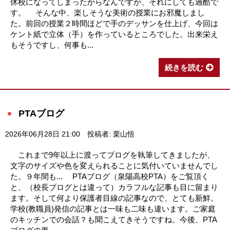
休校になってしまったからなんですが、それにしても過酷で
す。 そんな中、楽しそうな美術の授業にお邪魔しまし
た。前回の授業２時間ほどで手のデッサンを仕上げ、今回は
ケント紙で立体（手）を作っているところでした。出来栄え
もそうですし、何事も...
続きを読む
PTAブログ
2026年06月28日 21:00
投稿者: 栗山悟
これまで9年以上に渡ってブログを執筆してきましたが、
文字のサイズや色を変えられることに気付いていませんでし
た。９年間も... PTAブログ（泉陽高校PTA）をご覧頂く
と、（校長ブログとは違って）カラフルな記事も目に留まり
ます。そして何より保護者目線の記事なので、とても新鮮。
学校(教職員)発信の記事とは一味も二味も違います。ご家庭
のキッチンでの会話？も聞こえてきそうですね。今後、PTA