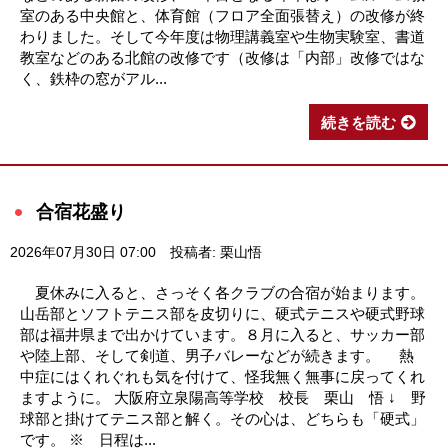
室のある中央館と、体育館（フロア全面張替え）の改修が終
わりました。そして今年度は物理講義室や生物実験室、書道
教室などのある北館の改修です（改修は「内部」改修ではな
く、鉄枠の窓がアル...
続きを読む
合宿花盛り
2026年07月30日 07:00
投稿者: 栗山悟
夏休みに入ると、さっそく各クラブの合宿が始まります。
山岳部とソフトテニス部を皮切りに、硬式テニスや硬式野球
部は福井県まで出かけています。８月に入ると、サッカー部
や陸上部、そして剣道、男子バレーなどが続きます。 熱
中症にはくれぐれも気を付けて、怪我無く無事に戻ってくれ
ますように。 大阪府立泉陽高等学校 校長 栗山 悟 ↓ 野
球部と掛けてテニス部と解く。その心は、どちらも「硬式」
です。 ※ 日程は...