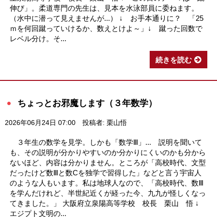
伸び」。柔道専門の先生は、見本を水泳部員に委ねます。
（水中に潜って見えませんが...） ↓ お手本通りに？ 「25
ｍを何回蹴っていけるか、数えとけよ～」↓ 蹴った回数で
レベル分け。そ...
続きを読む
ちょっとお邪魔します（３年数学）
2026年06月24日 07:00
投稿者: 栗山悟
３年生の数学を見学。しかも「数学Ⅲ」... 説明を聞いて
も、その説明が分かりやすいのか分かりにくいのかも分から
ないほど、内容は分かりません。ところが「高校時代、文型
だったけど数Ⅲと数Cを独学で習得した」などと言う宇宙人
のような人もいます。私は地球人なので、「高校時代、数Ⅲ
を学んだけれど、半世紀近くが経った今、九九が怪しくなっ
てきました。」 大阪府立泉陽高等学校 校長 栗山 悟 ↓
エジプト文明の...