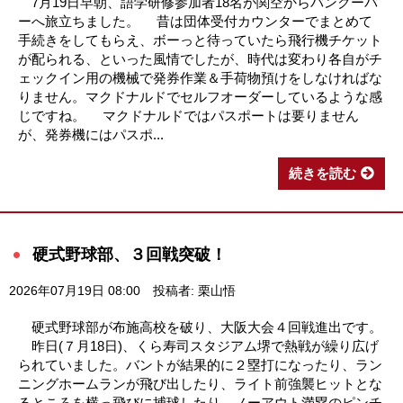
7月19日早朝、語学研修参加者18名が関空からバンクーバ
ーへ旅立ちました。 昔は団体受付カウンターでまとめて
手続きをしてもらえ、ボーっと待っていたら飛行機チケット
が配られる、といった風情でしたが、時代は変わり各自がチ
ェックイン用の機械で発券作業＆手荷物預けをしなければな
りません。マクドナルドでセルフオーダーしているような感
じですね。 マクドナルドではパスポートは要りません
が、発券機にはパスポ...
続きを読む
硬式野球部、３回戦突破！
2026年07月19日 08:00
投稿者: 栗山悟
硬式野球部が布施高校を破り、大阪大会４回戦進出です。
昨日(７月18日)、くら寿司スタジアム堺で熱戦が繰り広げ
られていました。バントが結果的に２塁打になったり、ラン
ニングホームランが飛び出したり、ライト前強襲ヒットとな
るところを横っ飛びに捕球したり、ノーアウト満塁のピンチ