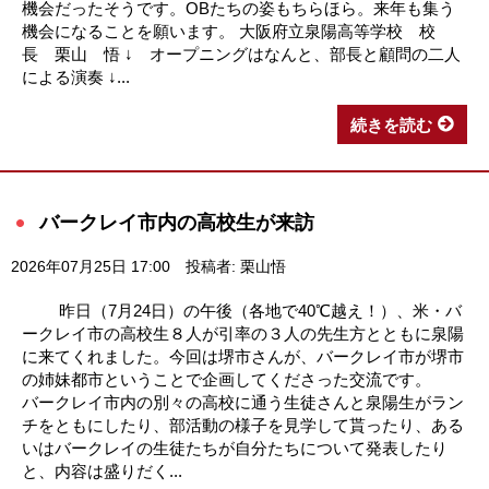
機会だったそうです。OBたちの姿もちらほら。来年も集う
機会になることを願います。 大阪府立泉陽高等学校 校
長 栗山 悟 ↓ オープニングはなんと、部長と顧問の二人
による演奏 ↓...
続きを読む
バークレイ市内の高校生が来訪
2026年07月25日 17:00
投稿者: 栗山悟
昨日（7月24日）の午後（各地で40℃越え！）、米・バ
ークレイ市の高校生８人が引率の３人の先生方とともに泉陽
に来てくれました。今回は堺市さんが、バークレイ市が堺市
の姉妹都市ということで企画してくださった交流です。
バークレイ市内の別々の高校に通う生徒さんと泉陽生がラン
チをともにしたり、部活動の様子を見学して貰ったり、ある
いはバークレイの生徒たちが自分たちについて発表したり
と、内容は盛りだく...