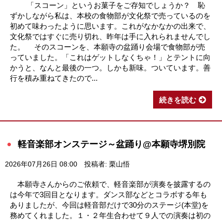
「スコーン」というお菓子をご存知でしょうか？ 恥
ずかしながら私は、本校の食物部が文化祭で売っているのを
初めて味わったように思います。これがなかなかの出来で、
文化祭ではすぐに売り切れ、昨年は手に入れられませんでし
た。 そのスコーンを、本願寺の盆踊り会場で食物部が売
っていました。「これはゲットしなくちゃ！」とテントに向
かうと、なんと最後の一つ。しかも新味。ついています。善
行を積み重ねてきたので...
続きを読む
軽音楽部オンステージ～盆踊り@本願寺堺別院
2026年07月26日 08:00
投稿者: 栗山悟
本願寺さんからのご依頼で、軽音楽部が演奏を披露するの
は今年で3回目となります。ダンス部などとコラボする年も
ありましたが、今回は軽音部だけで30分のステージ(本堂)を
務めてくれました。１・２年生合わせて９人での演奏は初の