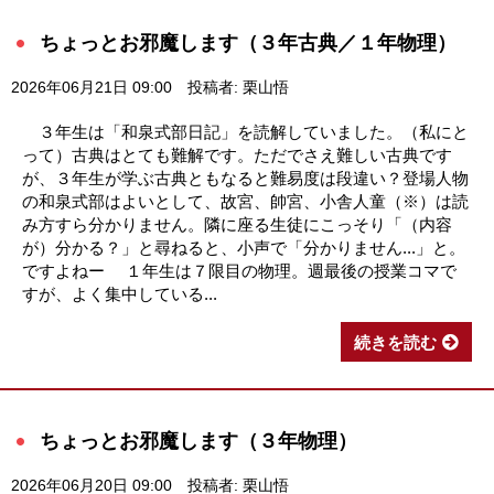
ちょっとお邪魔します（３年古典／１年物理）
2026年06月21日 09:00
投稿者: 栗山悟
３年生は「和泉式部日記」を読解していました。（私にと
って）古典はとても難解です。ただでさえ難しい古典です
が、３年生が学ぶ古典ともなると難易度は段違い？登場人物
の和泉式部はよいとして、故宮、帥宮、小舎人童（※）は読
み方すら分かりません。隣に座る生徒にこっそり「（内容
が）分かる？」と尋ねると、小声で「分かりません...」と。
ですよねー １年生は７限目の物理。週最後の授業コマで
すが、よく集中している...
続きを読む
ちょっとお邪魔します（３年物理）
2026年06月20日 09:00
投稿者: 栗山悟