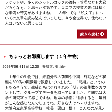
ラケットや、多くのシャトルコックの維持・管理なども大変
だろうなぁ、と思った次第です。１コマの授業の裏には様々
な準備や苦労がありますね。 ３年生では「絵文字」につ
いての文章を読み込んでいました。今や全世界で、使わない
人はいないと思えるほ...
続きを読む
ちょっとお邪魔します（１年生物）
2026年06月19日 12:30
投稿者: 栗山悟
１年生の生物では、細胞分裂の前期や中期、終期などの状
態を600倍の顕微鏡で観察していました。「間期」というの
もあるそうで、生徒たちはそれぞれの「期」の細胞数をカウ
ントして、グループでデータを取っていました。雰囲気は大
学の研究室って感じですね。理系の学部に進学すると、毎日
がこんな感じなんでしょうね。好きな人はハマりますね。
大阪府立泉陽高等学校 校長 栗山 悟 ↓ こんなのが見え