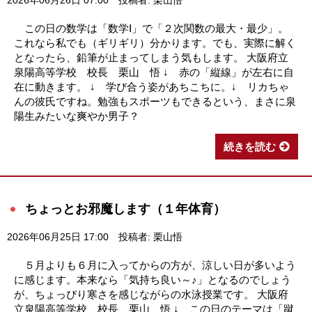
2026年06月26日 07:00
投稿者: 栗山悟
この日の数学は「数学Ⅰ」で「２次関数の最大・最少」。
これなら私でも（ギリギリ）分かります。でも、実際に解く
となったら、鉛筆が止まってしまう気もします。 大阪府立
泉陽高等学校 校長 栗山 悟 ↓ 赤の「縦線」が左右に自
在に動きます。 ↓ 学び合う姿があちこちに。↓ リカちゃ
んの彼氏ですね。勉強もスポーツもできるという、まさに泉
陽生みたいな爽やか男子？
続きを読む
ちょっとお邪魔します（１年体育）
2026年06月25日 17:00
投稿者: 栗山悟
５月よりも６月に入ってからの方が、涼しい日が多いよう
に感じます。本来なら「気持ち良い～♪」となるのでしょう
が、ちょっぴり寒さを感じながらの水泳授業です。 大阪府
立泉陽高等学校 校長 栗山 悟 ↓ この日のテーマは「蹴