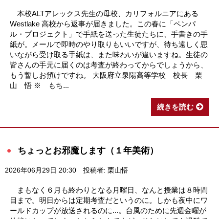
本校ALTアレックス先生の母校、カリフォルニアにある
Westlake 高校から返事が届きました。この春に「ペンパ
ル・プロジェクト」で手紙を送った生徒たちに、手書きの手
紙が。メールで即時のやり取りもいいですが、待ち遠しく思
いながら受け取る手紙は、また味わいが違いますね。生徒の
皆さんの手元に届くのは考査が終わってからでしょうから、
もう暫しお預けですね。 大阪府立泉陽高等学校 校長 栗
山 悟 ※ もち...
続きを読む
ちょっとお邪魔します（１年美術）
2026年06月29日 20:30
投稿者: 栗山悟
まもなく６月も終わりとなる月曜日、なんと授業は８時間
目まで。明日からは定期考査だというのに。しかも夜中にワ
ールドカップが放送されるのに...。台風のために先週金曜が