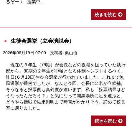
るぞー ↓ 授業中...
続きを読む
生徒会選挙（立会演説会）
2026年06月19日 07:00
投稿者: 栗山悟
現在の３年生（79期）が会長などの役職を担っていた執行
部から、80期の２年生が中軸となる体制へシフトするべく、
昨日(６月18日)生徒会選挙が行われていました。これまで無
風選挙が通例でしたが、なんと今回、会長に２名が立候補。
そうなると投票側も真剣度が違います。私も「投票結果はど
うなったんだろう？」と気になって開票場所に足を運ぶと、
どうやら接戦で結果判明まで時間がかかりそう。諦めて校長
室に戻りました...
続きを読む