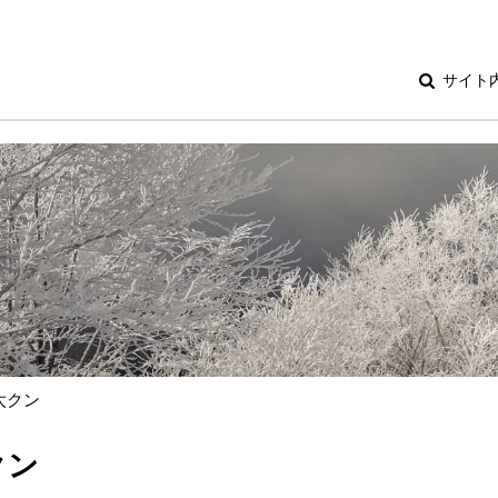
サイト
太クン
クン