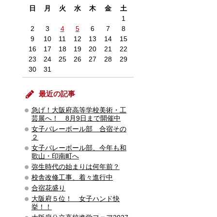
日
月
火
水
木
金
土
1
2
3
4
5
6
7
8
9
10
11
12
13
14
15
16
17
18
19
20
21
22
23
24
25
26
27
28
29
30
31
最近の記事
急げ！大阪府高等学校美術・工
芸展へ！ 8月9日まで開催中
女子バレーボール部 合宿その
２
女子バレーボール部、今年も和
歌山・印南町へ
弥生時代の始まりは何年前？
校舎改修工事、着々進行中
合宿花盛り
大阪府５位！ 女子ハンド快
挙！！