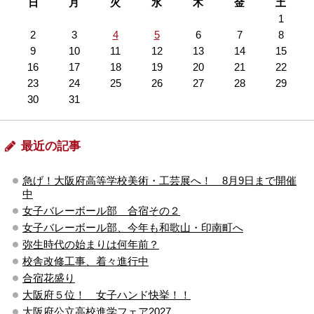
日
月
火
水
木
金
土
1
2
3
4
5
6
7
8
9
10
11
12
13
14
15
16
17
18
19
20
21
22
23
24
25
26
27
28
29
30
31
最近の記事
急げ！大阪府高等学校美術・工芸展へ！ 8月9日まで開催
中
女子バレーボール部 合宿その２
女子バレーボール部、今年も和歌山・印南町へ
弥生時代の始まりは何年前？
校舎改修工事、着々進行中
合宿花盛り
大阪府５位！ 女子ハンド快挙！！
大阪府公立高校進学フェア2027