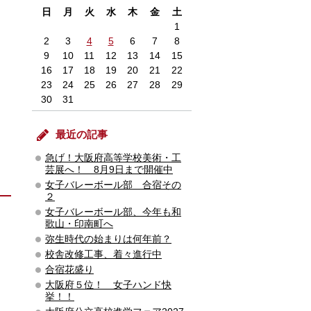
日
月
火
水
木
金
土
1
2
3
4
5
6
7
8
9
10
11
12
13
14
15
16
17
18
19
20
21
22
23
24
25
26
27
28
29
30
31
最近の記事
急げ！大阪府高等学校美術・工
芸展へ！ 8月9日まで開催中
女子バレーボール部 合宿その
２
女子バレーボール部、今年も和
歌山・印南町へ
弥生時代の始まりは何年前？
校舎改修工事、着々進行中
合宿花盛り
大阪府５位！ 女子ハンド快
挙！！