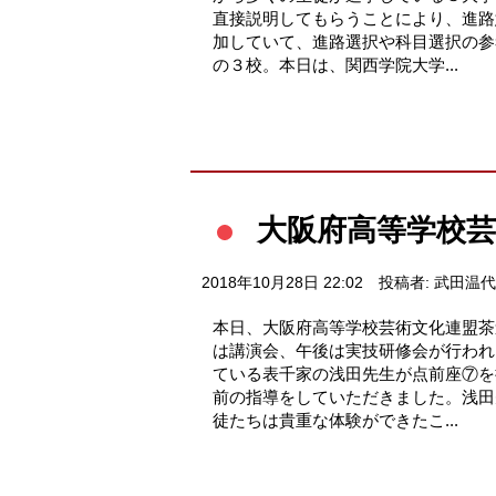
直接説明してもらうことにより、進路
加していて、進路選択や科目選択の参
の３校。本日は、関西学院大学...
大阪府高等学校
2018年10月28日 22:02
投稿者: 武田温代
本日、大阪府高等学校芸術文化連盟茶
は講演会、午後は実技研修会が行われ
ている表千家の浅田先生が点前座⑦を
前の指導をしていただきました。浅田
徒たちは貴重な体験ができたこ...