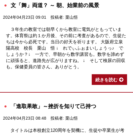
文「舞」両道？ ～ 朝、始業前の風景
2024年04月23日 09:01
投稿者: 栗山悟
３年生の教室では朝早くから教室に電気がともっていま
す。体育祭は約１か月後、その前に考査があるので、生徒た
ちは今から必死です。当日の好天を祈ります。 大阪府立泉
陽高校 校長 栗山 悟 ↓ れでぃふぉまいしょうっ♪ で
しょうか？↓ 一方で、早朝から数学講習も。数学を諦めず
に頑張ると、進路先が広がりますね。 ↓ そして検尿の回収
も。保健委員の皆さん、ありがとう。
続きを読む
「進取果敢」～挫折を知りて己持つ
2024年04月23日 08:48
投稿者: 栗山悟
タイトルは本校創立120周年を契機に、生徒や卒業生が考