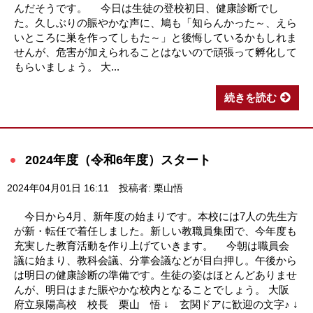
んだそうです。 今日は生徒の登校初日、健康診断でし
た。久しぶりの賑やかな声に、鳩も「知らんかった～、えら
いところに巣を作ってしもた～」と後悔しているかもしれま
せんが、危害が加えられることはないので頑張って孵化して
もらいましょう。 大...
続きを読む
2024年度（令和6年度）スタート
2024年04月01日 16:11
投稿者: 栗山悟
今日から4月、新年度の始まりです。本校には7人の先生方
が新・転任で着任しました。新しい教職員集団で、今年度も
充実した教育活動を作り上げていきます。 今朝は職員会
議に始まり、教科会議、分掌会議などが目白押し。午後から
は明日の健康診断の準備です。生徒の姿はほとんどありませ
んが、明日はまた賑やかな校内となることでしょう。 大阪
府立泉陽高校 校長 栗山 悟 ↓ 玄関ドアに歓迎の文字♪ ↓