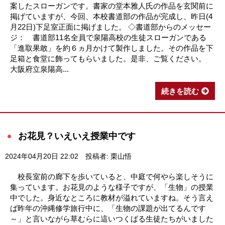
案したスローガンです。書家の堂本雅人氏の作品を玄関前に
掲げていますが、今回、本校書道部の作品が完成し、昨日(4
月22日)下足室正面に掲げました。 ◇書道部からのメッセー
ジ： 書道部11名全員で泉陽高校の生徒スローガンである
「進取果敢」を約６ヵ月かけて製作しました。その作品を下
足箱と食堂に飾ってもらいました。是非、ご覧ください。
大阪府立泉陽高...
続きを読む
お花見？いえいえ授業中です
2024年04月20日 22:02
投稿者: 栗山悟
校長室前の廊下を歩いていると、中庭で何やら楽しそうに
集っています。お花見のような様子ですが、「生物」の授業
中でした。身近なところに教材が溢れていますね。そう言え
ば昨年の沖縄修学旅行中に、「生物の課題が出てるんです
～」と言いながら草むらに這いつくばる生徒たちがいました