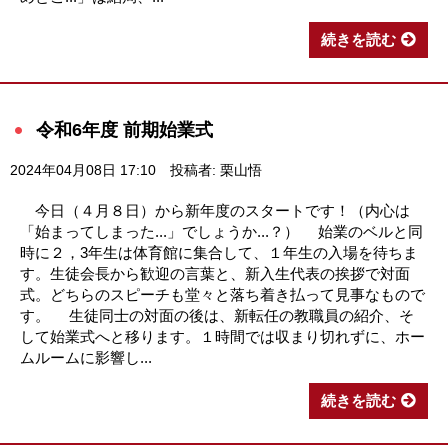
続きを読む
令和6年度 前期始業式
2024年04月08日 17:10
投稿者: 栗山悟
今日（４月８日）から新年度のスタートです！（内心は
「始まってしまった...」でしょうか...？） 始業のベルと同
時に２，3年生は体育館に集合して、１年生の入場を待ちま
す。生徒会長から歓迎の言葉と、新入生代表の挨拶で対面
式。どちらのスピーチも堂々と落ち着き払って見事なもので
す。 生徒同士の対面の後は、新転任の教職員の紹介、そ
して始業式へと移ります。１時間では収まり切れずに、ホー
ムルームに影響し...
続きを読む