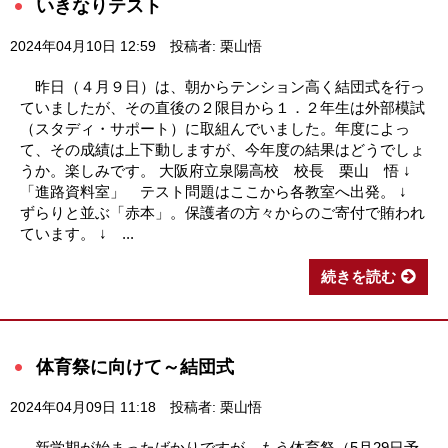
いきなりテスト
2024年04月10日 12:59
投稿者: 栗山悟
昨日（４月９日）は、朝からテンション高く結団式を行っ
ていましたが、その直後の２限目から１．２年生は外部模試
（スタディ・サポート）に取組んでいました。年度によっ
て、その成績は上下動しますが、今年度の結果はどうでしょ
うか。楽しみです。 大阪府立泉陽高校 校長 栗山 悟 ↓
「進路資料室」 テスト問題はここから各教室へ出発。 ↓
ずらりと並ぶ「赤本」。保護者の方々からのご寄付で賄われ
ています。 ↓ ...
続きを読む
体育祭に向けて～結団式
2024年04月09日 11:18
投稿者: 栗山悟
新学期が始まったばかりですが、もう体育祭（5月29日予