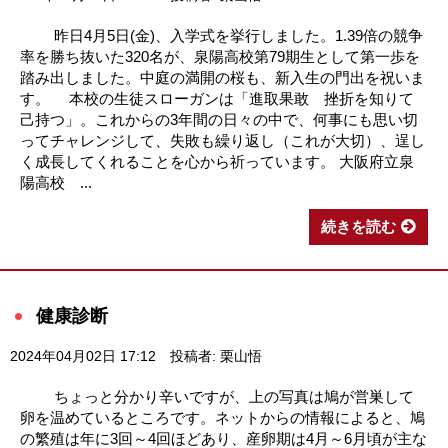
昨日4月5日(金)、入学式を挙行しました。1.39倍の競争
率を勝ち抜いた320名が、泉陽高校第79期生として第一歩を
踏み出しました。中庭の満開の桜も、新入生の門出を祝いま
す。 本校の生徒スローガンは「進取果敢 挫折を知りて
己持つ」。これからの3年間の日々の中で、何事にも思い切
ってチャレンジして、失敗も繰り返し（これが大切）、逞し
く成長してくれることを心から祈っています。 大阪府立泉
陽高校 ...
続きを読む
健康診断
2024年04月02日 17:12
投稿者: 栗山悟
ちょっと分かり辛いですが、上の写真は鳩が営巣して
卵を温めているところです。ネットからの情報によると、鳩
の繁殖は年に3回～4回ほどあり、産卵期は4月～6月頃が主な