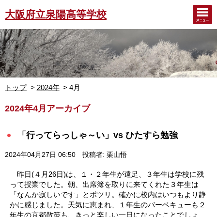
大阪府立泉陽高等学校
トップ
2024年
4月
2024年4月アーカイブ
「行ってらっしゃ～い」vs ひたすら勉強
2024年04月27日 06:50
投稿者: 栗山悟
昨日(４月26日)は、１・２年生が遠足、３年生は学校に残
って授業でした。朝、出席簿を取りに来てくれた３年生は
「なんか寂しいです」とポツリ。確かに校内はいつもより静
かに感じました。天気に恵まれ、１年生のバーベキューも２
年生の京都散策も、きっと楽しい一日になったことでしょ