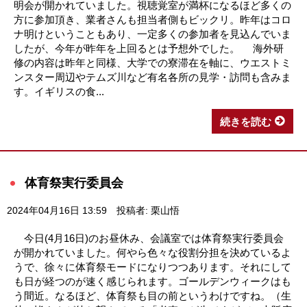
明会が開かれていました。視聴覚室が満杯になるほど多くの
方に参加頂き、業者さんも担当者側もビックリ。昨年はコロ
ナ明けということもあり、一定多くの参加者を見込んでいま
したが、今年が昨年を上回るとは予想外でした。 海外研
修の内容は昨年と同様、大学での寮滞在を軸に、ウエストミ
ンスター周辺やテムズ川など有名各所の見学・訪問も含みま
す。イギリスの食...
続きを読む
体育祭実行委員会
2024年04月16日 13:59
投稿者: 栗山悟
今日(4月16日)のお昼休み、会議室では体育祭実行委員会
が開かれていました。何やら色々な役割分担を決めているよ
うで、徐々に体育祭モードになりつつあります。それにして
も日が経つのが速く感じられます。ゴールデンウィークはも
う間近。なるほど、体育祭も目の前というわけですね。（生