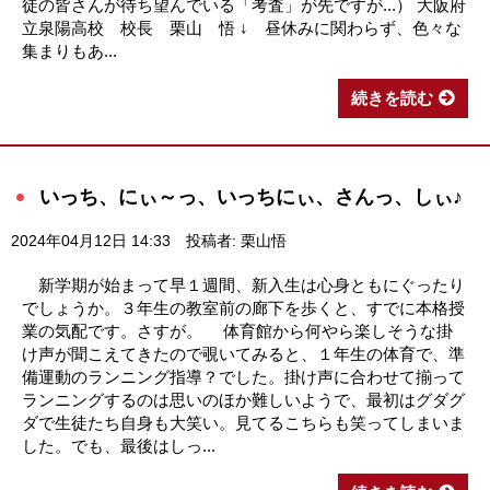
徒の皆さんが待ち望んでいる「考査」が先ですが...） 大阪府
立泉陽高校 校長 栗山 悟 ↓ 昼休みに関わらず、色々な
集まりもあ...
続きを読む
いっち、にぃ～っ、いっちにぃ、さんっ、しぃ♪
2024年04月12日 14:33
投稿者: 栗山悟
新学期が始まって早１週間、新入生は心身ともにぐったり
でしょうか。３年生の教室前の廊下を歩くと、すでに本格授
業の気配です。さすが。 体育館から何やら楽しそうな掛
け声が聞こえてきたので覗いてみると、１年生の体育で、準
備運動のランニング指導？でした。掛け声に合わせて揃って
ランニングするのは思いのほか難しいようで、最初はグダグ
ダで生徒たち自身も大笑い。見てるこちらも笑ってしまいま
した。でも、最後はしっ...