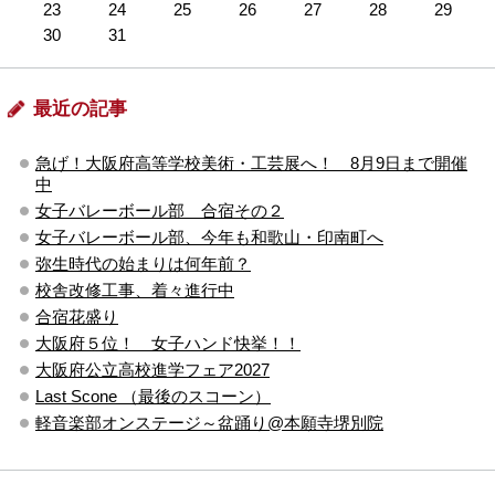
23
24
25
26
27
28
29
30
31
最近の記事
急げ！大阪府高等学校美術・工芸展へ！ 8月9日まで開催
中
女子バレーボール部 合宿その２
女子バレーボール部、今年も和歌山・印南町へ
弥生時代の始まりは何年前？
校舎改修工事、着々進行中
合宿花盛り
大阪府５位！ 女子ハンド快挙！！
大阪府公立高校進学フェア2027
Last Scone （最後のスコーン）
軽音楽部オンステージ～盆踊り@本願寺堺別院