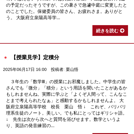
の予定だったそうですが、この暑さで急遽中庭に変更したと
のことでした。保健委員の皆さん、お疲れさま。ありがと
う。 大阪府立泉陽高等学...
続きを読む
【授業見学】定積分
2025年06月17日 16:00
投稿者: 栗山悟
３年生の「数学Ⅲ」の授業にお邪魔しました。中学生の皆
さんでも「微分」「積分」という用語を聞いたことがあるか
もしれませんね。実際に学ぶと「よくぞ人間って、こんなこ
とまで考えられたなぁ」と感動するかもしれませんよ。 大
阪府立泉陽高等学校 校長 栗山 悟 ↓ これぞ、バリバリ
理系生徒のノート。美しい。でも私にとってはギリシャ語。
↓ 先生は次から次へと質問を浴びせます。数学というよ
り、英語の発音練習の...