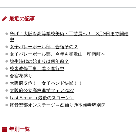
最近の記事
急げ！大阪府高等学校美術・工芸展へ！ 8月9日まで開催
中
女子バレーボール部 合宿その２
女子バレーボール部、今年も和歌山・印南町へ
弥生時代の始まりは何年前？
校舎改修工事、着々進行中
合宿花盛り
大阪府５位！ 女子ハンド快挙！！
大阪府公立高校進学フェア2027
Last Scone （最後のスコーン）
軽音楽部オンステージ～盆踊り@本願寺堺別院
年別一覧