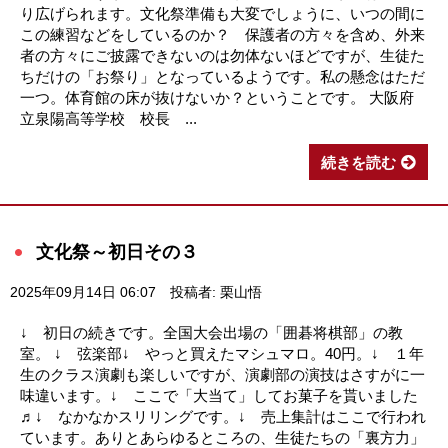
り広げられます。文化祭準備も大変でしょうに、いつの間に
この練習などをしているのか？ 保護者の方々を含め、外来
者の方々にご披露できないのは勿体ないほどですが、生徒た
ちだけの「お祭り」となっているようです。私の懸念はただ
一つ。体育館の床が抜けないか？ということです。 大阪府
立泉陽高等学校 校長 ...
続きを読む
文化祭～初日その３
2025年09月14日 06:07
投稿者: 栗山悟
↓ 初日の続きです。全国大会出場の「囲碁将棋部」の教
室。 ↓ 弦楽部↓ やっと買えたマシュマロ。40円。↓ １年
生のクラス演劇も楽しいですが、演劇部の演技はさすがに一
味違います。↓ ここで「大当て」してお菓子を貰いました
♬↓ なかなかスリリングです。↓ 売上集計はここで行われ
ています。ありとあらゆるところの、生徒たちの「裏方力」