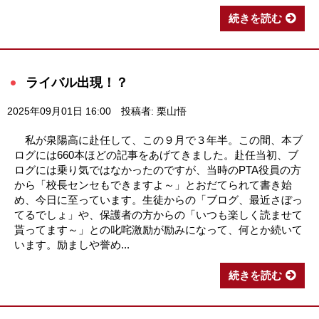
続きを読む
ライバル出現！？
2025年09月01日 16:00
投稿者: 栗山悟
私が泉陽高に赴任して、この９月で３年半。この間、本ブ
ログには660本ほどの記事をあげてきました。赴任当初、ブ
ログには乗り気ではなかったのですが、当時のPTA役員の方
から「校長センセもできますよ～」とおだてられて書き始
め、今日に至っています。生徒からの「ブログ、最近さぼっ
てるでしょ」や、保護者の方からの「いつも楽しく読ませて
貰ってます～」との叱咤激励が励みになって、何とか続いて
います。励ましや誉め...
続きを読む