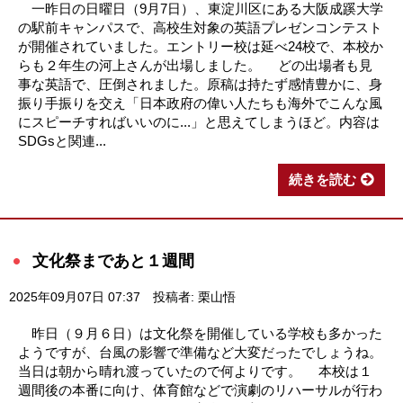
一昨日の日曜日（9月7日）、東淀川区にある大阪成蹊大学
の駅前キャンパスで、高校生対象の英語プレゼンコンテスト
が開催されていました。エントリー校は延べ24校で、本校か
らも２年生の河上さんが出場しました。 どの出場者も見
事な英語で、圧倒されました。原稿は持たず感情豊かに、身
振り手振りを交え「日本政府の偉い人たちも海外でこんな風
にスピーチすればいいのに...」と思えてしまうほど。内容は
SDGsと関連...
続きを読む
文化祭まであと１週間
2025年09月07日 07:37
投稿者: 栗山悟
昨日（９月６日）は文化祭を開催している学校も多かった
ようですが、台風の影響で準備など大変だったでしょうね。
当日は朝から晴れ渡っていたので何よりです。 本校は１
週間後の本番に向け、体育館などで演劇のリハーサルが行わ