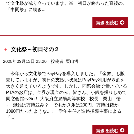
で文化祭が成り立っています。※ 初日が終わった直後の、
「中間祭」に続き...
続きを読む
文化祭～初日その２
2025年09月13日 23:20
投稿者: 栗山悟
今年から文化祭でPayPayを導入しました。「金券」も販
売していますが、初日の支払い状況はPayPay利用が８割を
大きく超えているようです。しかし、同窓会館で開いている
PTAのお店は、金券か現金のみ。皆さん、小銭を握りしめて
同窓会館へGo！ 大阪府立泉陽高等学校 校長 栗山 悟
↓ 混雑は万博並み？ でもかき氷は200円。万博は確か
1980円だったような... ↓ 学年主任と進路指導主事による
「...
続きを読む