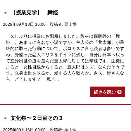
【授業見学】 舞姫
2025年09月18日 16:00
投稿者: 栗山悟
久しぶりに授業にお邪魔しました。教材は森鴎外の「舞
姫」。あまりに有名な小説ですが、主人公の「豊太郎」が最
終的に取った行動について、ボロカスに言う読者は多いです
ね。身籠った恋人エリスをドイツに残し、自分は日本へ戻っ
て立身出世の道を選んだ豊太郎に対しては辛辣です。生徒に
よると「女性目線からすると、豊太郎はクズ」なんだそうで
す。立身出世を取るか、愛する人を取るか。さぁ、皆さんな
ら、どうします？ 私？...
続きを読む
文化祭〜２日目その３
2025年09月16日 09:00
投稿者: 栗山悟