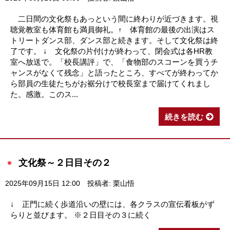
二日間の文化祭もあっという間に終わりが近づきます。視
聴覚教室も体育館も満員御礼。↑ 体育館の最後の出演はス
トリートダンス部、ダンス部と続きます。そして文化祭は終
了です。 ↓ 文化祭の片付けが終わって、閉会式は各HR教
室へ放送で。「校長講評」で、「食物部のスコーンを買うチ
ャンスがなくて残念」と語ったところ、すべてが終わってか
ら部員の生徒たちがお裾分けで校長室まで届けてくれまし
た。感激。このス...
続きを読む
文化祭～２日目その２
2025年09月15日 12:00
投稿者: 栗山悟
↓ 正門に続く歩道沿いの壁には、各クラスの宣伝看板がず
らりと並びます。 ※２日目その３に続く