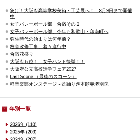
急げ！大阪府高等学校美術・工芸展へ！ 8月9日まで開催
中
女子バレーボール部 合宿その２
女子バレーボール部、今年も和歌山・印南町へ
弥生時代の始まりは何年前？
校舎改修工事、着々進行中
合宿花盛り
大阪府５位！ 女子ハンド快挙！！
大阪府公立高校進学フェア2027
Last Scone （最後のスコーン）
軽音楽部オンステージ～盆踊り@本願寺堺別院
年別一覧
2026年 (110)
2025年 (203)
2024年 (207)