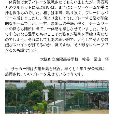
体育館で女子バレーを観戦させてもらいましたが、高石高
とのフルセットに及ぶ戦いは、まさにシーソーゲームで手に
汗を握るものでした。相手は本当に粘り強く、プレーにもパ
ワーを感じましたし、何より楽しそうにプレーする姿が印象
的なチームでした。一方、泉陽は選手層が厚く、チームワー
クの良さも随所に出て、一体感を感じさせていました。そし
て中心となる選手たちのここぞの強さが勝利を手繰り寄せた
のでしょう。それにしてもあの細い腕で、どうしてそんな強
烈なスパイクが打てるのか、謎ですね。その球をレシーブで
きるのも謎ですが。
大阪府立泉陽高等学校 校長 栗山 悟
↓ サッカー部は夕陽丘高と試合。早くも１年生が公式戦に
起用され、いいプレーを見せているそうです。