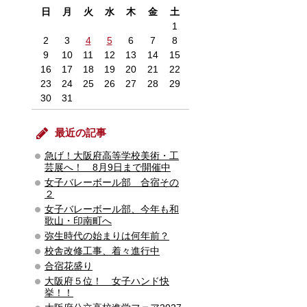
日
月
火
水
木
金
土
1
2
3
4
5
6
7
8
9
10
11
12
13
14
15
16
17
18
19
20
21
22
23
24
25
26
27
28
29
30
31
最近の記事
急げ！大阪府高等学校美術・工
芸展へ！ 8月9日まで開催中
女子バレーボール部 合宿その
２
女子バレーボール部、今年も和
歌山・印南町へ
弥生時代の始まりは何年前？
校舎改修工事、着々進行中
合宿花盛り
大阪府５位！ 女子ハンド快
挙！！