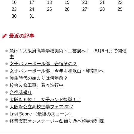
16
17
18
19
20
21
22
23
24
25
26
27
28
29
30
31
最近の記事
急げ！大阪府高等学校美術・工芸展へ！ 8月9日まで開催
中
女子バレーボール部 合宿その２
女子バレーボール部、今年も和歌山・印南町へ
弥生時代の始まりは何年前？
校舎改修工事、着々進行中
合宿花盛り
大阪府５位！ 女子ハンド快挙！！
大阪府公立高校進学フェア2027
Last Scone （最後のスコーン）
軽音楽部オンステージ～盆踊り@本願寺堺別院