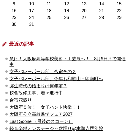
9
10
11
12
13
14
15
16
17
18
19
20
21
22
23
24
25
26
27
28
29
30
31
最近の記事
急げ！大阪府高等学校美術・工芸展へ！ 8月9日まで開催
中
女子バレーボール部 合宿その２
女子バレーボール部、今年も和歌山・印南町へ
弥生時代の始まりは何年前？
校舎改修工事、着々進行中
合宿花盛り
大阪府５位！ 女子ハンド快挙！！
大阪府公立高校進学フェア2027
Last Scone （最後のスコーン）
軽音楽部オンステージ～盆踊り@本願寺堺別院