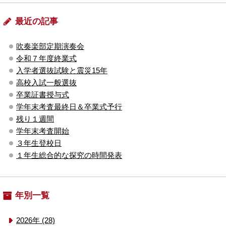
最近の記事
吹奏楽部定期演奏会
令和７年度終業式
入学者選抜試験と震災15年
高校入試一般選抜
卒業証書授与式
学年末考査最終日＆卒業式予行
残り１週間
学年末考査開始
３年生登校日
１年生総合的な探究の時間発表
年別一覧
2026年 (28)