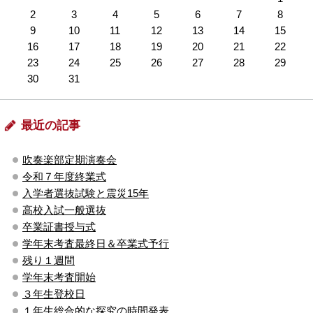
2
3
4
5
6
7
8
9
10
11
12
13
14
15
16
17
18
19
20
21
22
23
24
25
26
27
28
29
30
31
最近の記事
吹奏楽部定期演奏会
令和７年度終業式
入学者選抜試験と震災15年
高校入試一般選抜
卒業証書授与式
学年末考査最終日＆卒業式予行
残り１週間
学年末考査開始
３年生登校日
１年生総合的な探究の時間発表