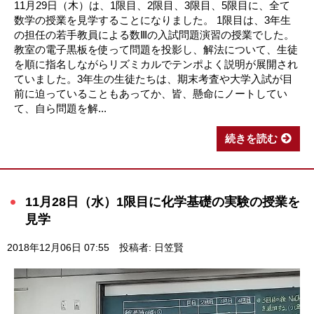
11月29日（木）は、1限目、2限目、3限目、5限目に、全て
数学の授業を見学することになりました。 1限目は、3年生
の担任の若手教員による数Ⅲの入試問題演習の授業でした。
教室の電子黒板を使って問題を投影し、解法について、生徒
を順に指名しながらリズミカルでテンポよく説明が展開され
ていました。3年生の生徒たちは、期末考査や大学入試が目
前に迫っていることもあってか、皆、懸命にノートしてい
て、自ら問題を解...
続きを読む
11月28日（水）1限目に化学基礎の実験の授業を
見学
2018年12月06日 07:55
投稿者: 日笠賢