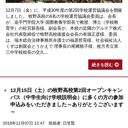
12月7日（金）に、平成30年度の第2回学校運営協議会を開催
しました。 牧野高校の6名の学校運営協議会委員は、会長
が、追手門学院大学 国際教養学部長で教授、博士（学校教
育学）の松宮新吾様、副会長が、本校の近隣のアルテア株式
会社代表取締役で牧野高校後援会会長の有堀正彦様、委員
は、瑞木総合法律事務所弁護士の福原哲晃様、社会福祉法人
くずは創親会とうかえで 理事長の尾﨑順子様、枚方市立第
三中学校校長の交久...
続きを読む
12月15日（土）の牧野高校第2回オープンキャン
パス（中学生向け学校説明会）に多くの方の参加
申込みをいただきました～ありがとうございます
～
2018年12月07日 12:47
投稿者: 日笠賢