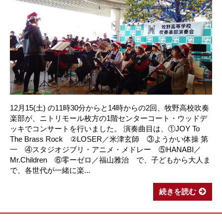
12月15(土) の11時30分からと14時からの2回、牧野高校吹奏
楽部が、ニトリモール枚方の1階センターコート・ウッドデ
ッキでコンサートを行いました。 演奏曲目は、①JOY To
The Brass Rock ②LOSER／米津玄師 ③ようかい体操 第
一 ④スタジオジブリ・アニメ・メドレー ⑤HANABI／
Mr.Children ⑥零ーゼロ／福山雅治 で、子どもから大人ま
で、各世代が一緒に楽...
続きを読む