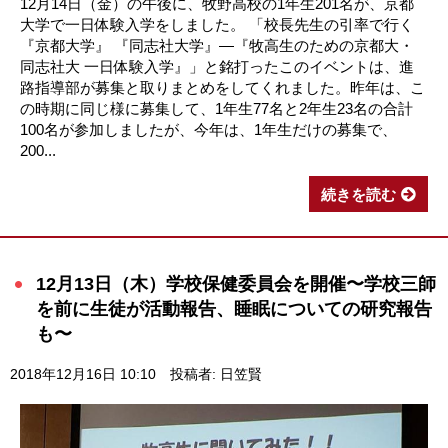
12月14日（金）の午後に、牧野高校の1年生201名が、京都
大学で一日体験入学をしました。 「校長先生の引率で行く
『京都大学』 『同志社大学』―『牧高生のための京都大・
同志社大 一日体験入学』」と銘打ったこのイベントは、進
路指導部が募集と取りまとめをしてくれました。昨年は、こ
の時期に同じ様に募集して、1年生77名と2年生23名の合計
100名が参加しましたが、今年は、1年生だけの募集で、
200...
続きを読む
12月13日（木）学校保健委員会を開催〜学校三師
を前に生徒が活動報告、睡眠についての研究報告
も〜
2018年12月16日 10:10
投稿者: 日笠賢