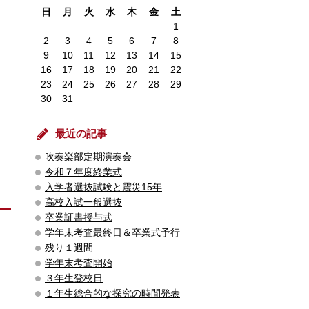
日
月
火
水
木
金
土
1
2
3
4
5
6
7
8
9
10
11
12
13
14
15
16
17
18
19
20
21
22
23
24
25
26
27
28
29
30
31
最近の記事
吹奏楽部定期演奏会
令和７年度終業式
入学者選抜試験と震災15年
高校入試一般選抜
卒業証書授与式
学年末考査最終日＆卒業式予行
残り１週間
学年末考査開始
３年生登校日
１年生総合的な探究の時間発表