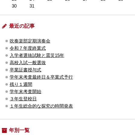
30
31
最近の記事
吹奏楽部定期演奏会
令和７年度終業式
入学者選抜試験と震災15年
高校入試一般選抜
卒業証書授与式
学年末考査最終日＆卒業式予行
残り１週間
学年末考査開始
３年生登校日
１年生総合的な探究の時間発表
年別一覧