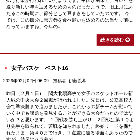
払う行事が行われていたようです。中国が由来で、古い年を
送り新しい年を迎えるためのものだったようで、旧正月にあ
たるこの時期に、節分として豆まきをしていたのです。 今
では、この節分に恵方巻を食べ願いを込めるのは当たり前に
なっていますね。今年の...
続きを読む
女子バスケ ベスト16
2026年02月02日 06:09
投稿者: 伊藤義孝
昨日（２月１日）、関大北陽高校で女子バスケットボール新
人戦の中央大会２回戦が行われました。先日は、公立高校大
会で準決勝まで進みましたが、これからの新チームが動いて
いく中でも課題を発見することができる大会だったのではな
いか？と思います。 １回戦を勝ち上がり、２回戦は第１Ｑよ
り先手を取られて、苦戦を知られました。終始リードを保た
れたまま、第４Ｑまで行き、１点差に迫る場面もあったので
すが、結局は６点差で...