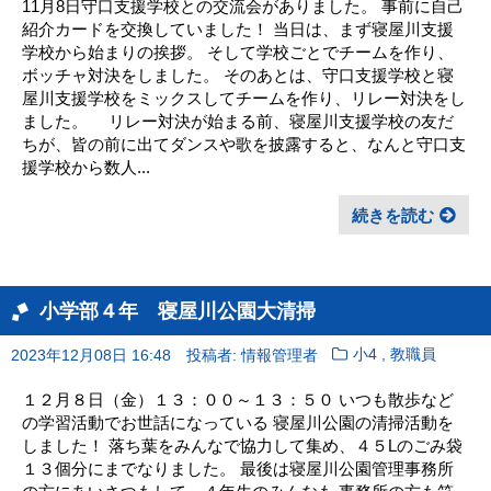
11月8日守口支援学校との交流会がありました。 事前に自己
紹介カードを交換していました！ 当日は、まず寝屋川支援
学校から始まりの挨拶。 そして学校ごとでチームを作り、
ボッチャ対決をしました。 そのあとは、守口支援学校と寝
屋川支援学校をミックスしてチームを作り、リレー対決をし
ました。 リレー対決が始まる前、寝屋川支援学校の友だ
ちが、皆の前に出てダンスや歌を披露すると、なんと守口支
援学校から数人...
続きを読む
小学部４年 寝屋川公園大清掃
,
2023年12月08日 16:48
投稿者: 情報管理者
小4
教職員
１２月８日（金）１３：００～１３：５０ いつも散歩など
の学習活動でお世話になっている 寝屋川公園の清掃活動を
しました！ 落ち葉をみんなで協力して集め、４５Lのごみ袋
１３個分にまでなりました。 最後は寝屋川公園管理事務所