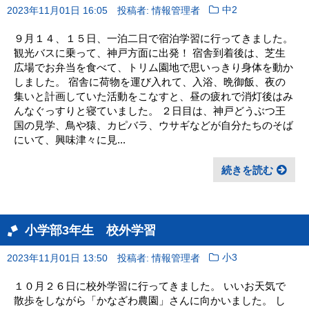
2023年11月01日 16:05
投稿者: 情報管理者
中2
９月１４、１５日、一泊二日で宿泊学習に行ってきました。
観光バスに乗って、神戸方面に出発！ 宿舎到着後は、芝生
広場でお弁当を食べて、トリム園地で思いっきり身体を動か
しました。 宿舎に荷物を運び入れて、入浴、晩御飯、夜の
集いと計画していた活動をこなすと、昼の疲れで消灯後はみ
んなぐっすりと寝ていました。 ２日目は、神戸どうぶつ王
国の見学、鳥や猿、カピバラ、ウサギなどが自分たちのそば
にいて、興味津々に見...
続きを読む
小学部3年生 校外学習
2023年11月01日 13:50
投稿者: 情報管理者
小3
１０月２６日に校外学習に行ってきました。 いいお天気で
散歩をしながら「かなざわ農園」さんに向かいました。 し