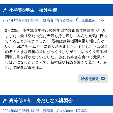
小学部5年生 校外学習
,
2024年03月28日 12:48
投稿者: 情報管理者
児童生徒
小5
2月22日、小学部５年生は校外学習で京都鉄道博物館へ行き
ました。曇り空だったお天気も持ち直し、みんな元気に行っ
てくることができました。 最初は蒸気機関車乗り場に向か
い、「SLスチーム号」に乗り込みました。子どもたちは発車
の際の大きな汽笛の音にびっくりしながら、ゆっくり走る機
関車に目を輝かせていました。 次にお弁当を食べて元気い
っぱいになったところで、新幹線や特急を近くで見たり、み
んなで記念写真を撮...
続きを読む
高等部３年 身だしなみ講習会
2024年03月08日 14:26
投稿者: ブログuser
高3