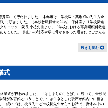
視聴覚室にて行われました。 本年度は、学校医・薬剤師の先生方全
席して頂きました。（本校教職員含め24名） 保健室より学校保健
クリニック 院長 小椋先生より、「学校における耳鼻咽頭科救急
ありました。 鼻血への対応や喉に骨がささった場合にはごはんを
続きを読む
業式
の終業式が行われました。 「はじまりのことば」に続いて、全校児
 場所が体育館ということで、生き生きとした歌声が館内中に響き
。 続いては、校長先生と准校長先生からのお話で、夏休み中の