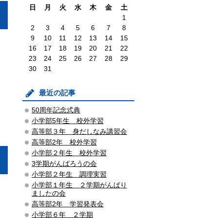
日
月
火
水
木
金
土
1
2
3
4
5
6
7
8
9
10
11
12
13
14
15
16
17
18
19
20
21
22
23
24
25
26
27
28
29
30
31
最近の記事
50周年記念式典
小学部5年生 校外学習
高等部３年 身だしなみ講習会
高等部2年 校外学習
小学部２年生 校外学習
3学期がんばろうの会
小学部２年生 調理実習
小学部１年生 ２学期がんばり
ましたの会
高等部2年 学習発表会
小学部６年 ２学期