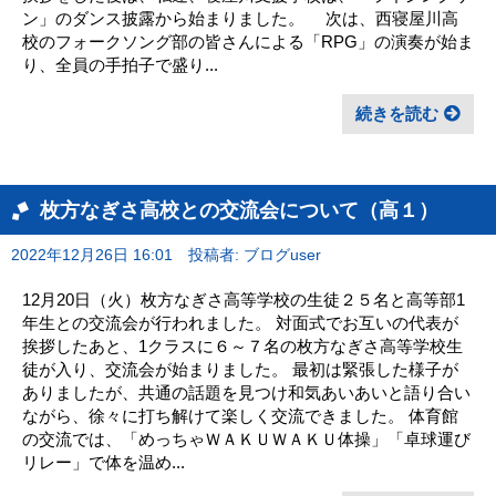
ン」のダンス披露から始まりました。 次は、西寝屋川高
校のフォークソング部の皆さんによる「RPG」の演奏が始ま
り、全員の手拍子で盛り...
続きを読む
枚方なぎさ高校との交流会について（高１）
2022年12月26日 16:01
投稿者: ブログuser
12月20日（火）枚方なぎさ高等学校の生徒２５名と高等部1
年生との交流会が行われました。 対面式でお互いの代表が
挨拶したあと、1クラスに６～７名の枚方なぎさ高等学校生
徒が入り、交流会が始まりました。 最初は緊張した様子が
ありましたが、共通の話題を見つけ和気あいあいと語り合い
ながら、徐々に打ち解けて楽しく交流できました。 体育館
の交流では、「めっちゃＷＡＫＵＷＡＫＵ体操」「卓球運び
リレー」で体を温め...