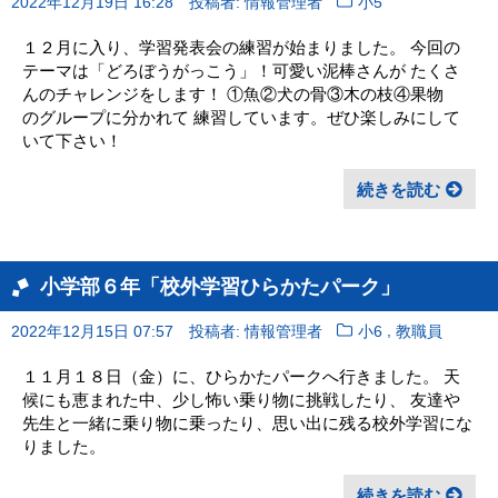
2022年12月19日 16:28
投稿者: 情報管理者
小5
１２月に入り、学習発表会の練習が始まりました。 今回の
テーマは「どろぼうがっこう」！可愛い泥棒さんが たくさ
んのチャレンジをします！ ①魚②犬の骨③木の枝④果物
のグループに分かれて 練習しています。ぜひ楽しみにして
いて下さい！
続きを読む
小学部６年「校外学習ひらかたパーク」
,
2022年12月15日 07:57
投稿者: 情報管理者
小6
教職員
１１月１８日（金）に、ひらかたパークへ行きました。 天
候にも恵まれた中、少し怖い乗り物に挑戦したり、 友達や
先生と一緒に乗り物に乗ったり、思い出に残る校外学習にな
りました。
続きを読む