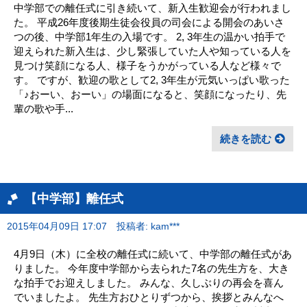
中学部での離任式に引き続いて、新入生歓迎会が行われまし
た。 平成26年度後期生徒会役員の司会による開会のあいさ
つの後、中学部1年生の入場です。 2, 3年生の温かい拍手で
迎えられた新入生は、少し緊張していた人や知っている人を
見つけ笑顔になる人、様子をうかがっている人など様々で
す。 ですが、歓迎の歌として2, 3年生が元気いっぱい歌った
「♪おーい、おーい」の場面になると、笑顔になったり、先
輩の歌や手...
続きを読む
【中学部】離任式
2015年04月09日 17:07
投稿者: kam***
4月9日（木）に全校の離任式に続いて、中学部の離任式があ
りました。 今年度中学部から去られた7名の先生方を、大き
な拍手でお迎えしました。 みんな、久しぶりの再会を喜ん
でいましたよ。 先生方おひとりずつから、挨拶とみんなへ