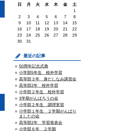
日
月
火
水
木
金
土
1
2
3
4
5
6
7
8
9
10
11
12
13
14
15
16
17
18
19
20
21
22
23
24
25
26
27
28
29
30
31
最近の記事
50周年記念式典
小学部5年生 校外学習
高等部３年 身だしなみ講習会
高等部2年 校外学習
小学部２年生 校外学習
3学期がんばろうの会
小学部２年生 調理実習
小学部１年生 ２学期がんばり
ましたの会
高等部2年 学習発表会
小学部６年 ２学期