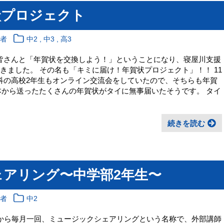
状プロジェクト
,
,
理者
中2
中3
高3
皆さんと「年賀状を交換しよう！」ということになり、寝屋川支援
きました。 その名も「キミに届け！年賀状プロジェクト」！！ 11
科の高校2年生もオンライン交流会をしていたので、そちらも年賀
本から送ったたくさんの年賀状がタイに無事届いたそうです。 タイ
続きを読む
アリング〜中学部2年生〜
理者
中2
月から毎月一回、ミュージックシェアリングという名称で、外部講師