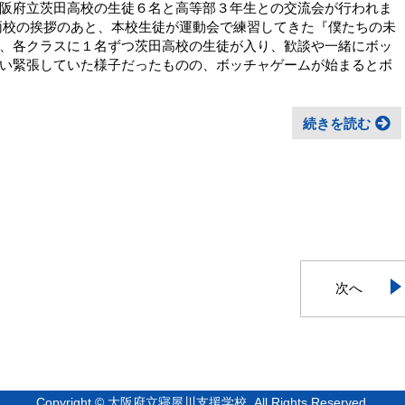
阪府立茨田高校の生徒６名と高等部３年生との交流会が行われま
両校の挨拶のあと、本校生徒が運動会で練習してきた『僕たちの未
、各クラスに１名ずつ茨田高校の生徒が入り、歓談や一緒にボッ
い緊張していた様子だったものの、ボッチャゲームが始まるとボ
続きを読む
次へ
Copyright © 大阪府立寝屋川支援学校. All Rights Reserved.