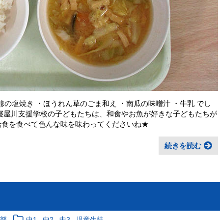
・鯵の塩焼き ・ほうれん草のごま和え ・南瓜の味噌汁 ・牛乳 でし
 寝屋川支援学校の子どもたちは、和食やお魚が好きな子どもたちが
給食を食べて色んな味を味わってくださいね★
続きを読む
,
,
,
育部
中1
中2
中3
児童生徒