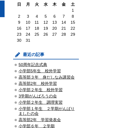
日
月
火
水
木
金
土
1
2
3
4
5
6
7
8
9
10
11
12
13
14
15
16
17
18
19
20
21
22
23
24
25
26
27
28
29
30
31
最近の記事
50周年記念式典
小学部5年生 校外学習
高等部３年 身だしなみ講習会
高等部2年 校外学習
小学部２年生 校外学習
3学期がんばろうの会
小学部２年生 調理実習
小学部１年生 ２学期がんばり
ましたの会
高等部2年 学習発表会
小学部６年 ２学期