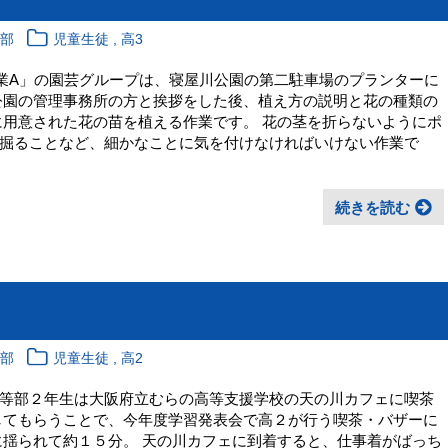
,
育部
児童生徒
高3
作業A」の園芸グループは、寝屋川公園の第二駐車場のプランターに
公園の管理事務所の方と挨拶をした後、植え方の説明と花の種類の
に用意された花の苗を植える作業です。 花の茎を折らないようにポ
掘ることなど、細かなことに気を付けなければいけない作業で
続きを読む
,
育部
児童生徒
高2
等部２年生は大阪府立むらの高等支援学校の天の川カフェに喫茶
してもらうことで、今年度学習発表会で高２が行う喫茶・バザーに
に揺られて約１５分。 天の川カフェに到着すると、仕事着がばっち