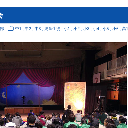
会
,
,
,
,
,
,
,
,
,
,
育部
中1
中2
中3
児童生徒
小1
小2
小3
小4
小5
小6
高