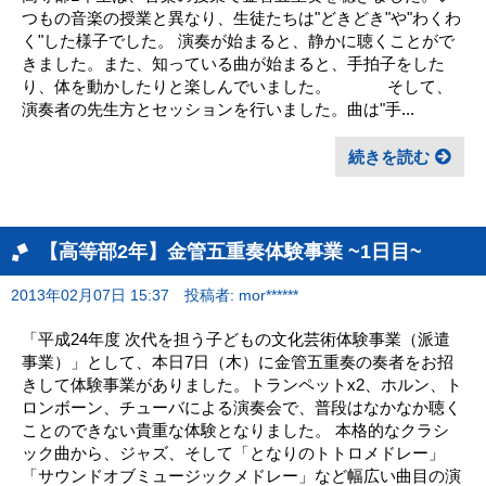
つもの音楽の授業と異なり、生徒たちは"どきどき"や"わくわ
く"した様子でした。 演奏が始まると、静かに聴くことがで
きました。また、知っている曲が始まると、手拍子をした
り、体を動かしたりと楽しんでいました。 そして、
演奏者の先生方とセッションを行いました。曲は"手...
続きを読む
【高等部2年】金管五重奏体験事業 ~1日目~
2013年02月07日 15:37
投稿者: mor******
「平成24年度 次代を担う子どもの文化芸術体験事業（派遣
事業）」として、本日7日（木）に金管五重奏の奏者をお招
きして体験事業がありました。トランペットx2、ホルン、ト
ロンボーン、チューバによる演奏会で、普段はなかなか聴く
ことのできない貴重な体験となりました。 本格的なクラシ
ック曲から、ジャズ、そして「となりのトトロメドレー」
「サウンドオブミュージックメドレー」など幅広い曲目の演