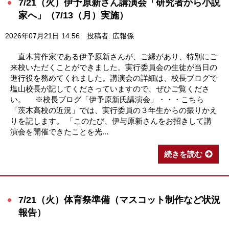
7/21（火）伊予原新さん講演会「研究者から小説
家へ」（7/13（月）実施）
2026年07月21日 14:56
投稿者: 広報係
直木賞作家である伊予原新さんが、ご縁があり、特別にご
来校いただくことができました。実行委員会の生徒が当日の
進行役を務めてくれました。講演会の詳細は、校長ブログで
塩山校長が記してくださっていますので、ぜひご覧くださ
い。 ※校長ブログ「伊予原新氏講演会」・・・こちら
「茨木高校の近況」では、実行委員の３年生からの振りかえ
りを記します。 「このたび、伊与原新さんをお招きして講
演会を開催できたことを光...
続きを読む
7/21（火）体育祭準備（マスコット制作など状況
報告）