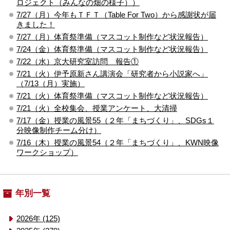
ロジェクト（みんなの畑の様子））
7/27（月）今年もＴＦＴ（Table For Two）から感謝状が届
きました！
7/27（月）体育祭準備（マスコット制作など状況報告）
7/24（金）体育祭準備（マスコット制作など状況報告）
7/22（水）京大研究室訪問 報告①
7/21（火）伊予原新さん講演会「研究者から小説家へ」
（7/13（月）実施）
7/21（火）体育祭準備（マスコット制作など状況報告）
7/21（火）全校集会、授業アンケート、大清掃
7/17（金）授業の風景55（２年「まちづくり」、SDGs１
分映像制作チーム分け）
7/16（木）授業の風景54（２年「まちづくり」、KWN映像
ワークショップ）
年別一覧
2026年 (125)