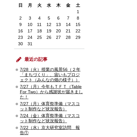
日
月
火
水
木
金
土
1
2
3
4
5
6
7
8
9
10
11
12
13
14
15
16
17
18
19
20
21
22
23
24
25
26
27
28
29
30
31
最近の記事
7/28（火）授業の風景56（２年
「まちづくり」、宙いもプロジ
ェクト（みんなの畑の様子））
7/27（月）今年もＴＦＴ（Table
For Two）から感謝状が届きまし
た！
7/27（月）体育祭準備（マスコ
ット制作など状況報告）
7/24（金）体育祭準備（マスコ
ット制作など状況報告）
7/22（水）京大研究室訪問 報
告①