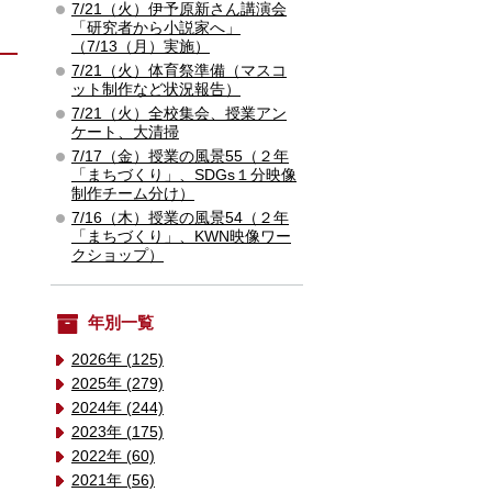
7/21（火）伊予原新さん講演会
「研究者から小説家へ」
（7/13（月）実施）
7/21（火）体育祭準備（マスコ
ット制作など状況報告）
7/21（火）全校集会、授業アン
ケート、大清掃
7/17（金）授業の風景55（２年
「まちづくり」、SDGs１分映像
制作チーム分け）
7/16（木）授業の風景54（２年
「まちづくり」、KWN映像ワー
クショップ）
年別一覧
2026年 (125)
2025年 (279)
2024年 (244)
2023年 (175)
2022年 (60)
2021年 (56)