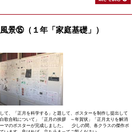
業の風景⑮（１年「家庭基礎」）
して、「正月を科学する」と題して、ポスターを制作し提出して
白歌合戦について」「正月の挨拶 ～年賀状」「正月太りを解消
テーマのポスターが完成しました。 少しの間、各クラスの傑作ポ
ています。良ければ、立ち止まってご覧ください。