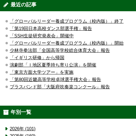
最近の記事
「グローバルリーダー養成プログラム（校内版）」終了
「第19回日本高校ダンス部選手権」報告
「SSH生徒研究発表会」開催中
「グローバルリーダー養成プログラム（校内版）」開始
少林寺拳法部「全国高等学校総合体育大会」報告
「イギリス研修」から帰国
演劇部「Ｉ地区夏季持ち寄り公演」を開催
「東京方面大学ツアー」を実施
「第80回近畿高等学校卓球選手権大会」報告
ブラスバンド部「大阪府吹奏楽コンクール」報告
年別一覧
2026年 (101)
2025年 (160)