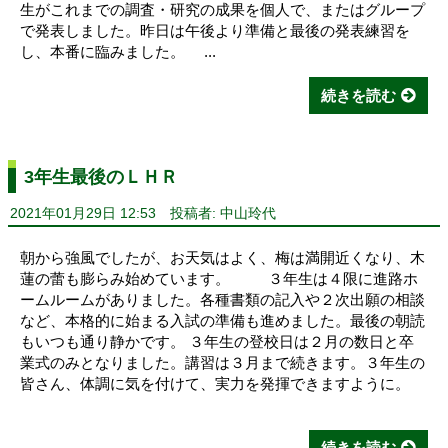
生がこれまでの調査・研究の成果を個人で、またはグループ
で発表しました。昨日は午後より準備と最後の発表練習を
し、本番に臨みました。 ...
続きを読む
3年生最後のＬＨＲ
2021年01月29日 12:53
投稿者: 中山玲代
朝から強風でしたが、お天気はよく、梅は満開近くなり、木
蓮の蕾も膨らみ始めています。 ３年生は４限に進路ホ
ームルームがありました。各種書類の記入や２次出願の相談
など、本格的に始まる入試の準備も進めました。最後の朝読
もいつも通り静かです。 ３年生の登校日は２月の数日と卒
業式のみとなりました。講習は３月まで続きます。３年生の
皆さん、体調に気を付けて、実力を発揮できますように。
続きを読む