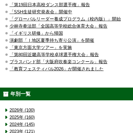
「第19回日本高校ダンス部選手権」報告
「SSH生徒研究発表会」開催中
「グローバルリーダー養成プログラム（校内版）」開始
少林寺拳法部「全国高等学校総合体育大会」報告
「イギリス研修」から帰国
演劇部「Ｉ地区夏季持ち寄り公演」を開催
「東京方面大学ツアー」を実施
「第80回近畿高等学校卓球選手権大会」報告
ブラスバンド部「大阪府吹奏楽コンクール」報告
「教育フェスティバル2026」が開催されました
年別一覧
2026年 (100)
2025年 (160)
2024年 (145)
2023年 (121)