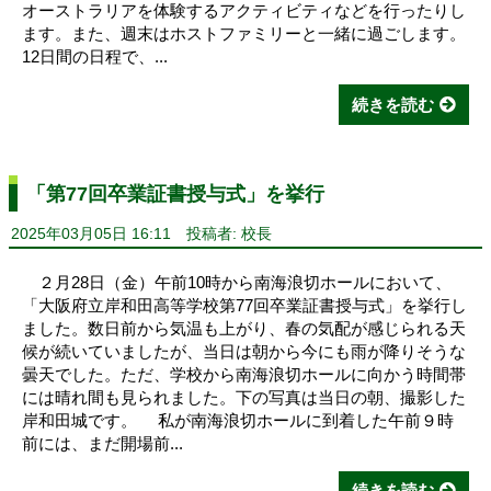
オーストラリアを体験するアクティビティなどを行ったりし
ます。また、週末はホストファミリーと一緒に過ごします。
12日間の日程で、...
続きを読む
「第77回卒業証書授与式」を挙行
2025年03月05日 16:11
投稿者: 校長
２月28日（金）午前10時から南海浪切ホールにおいて、
「大阪府立岸和田高等学校第77回卒業証書授与式」を挙行し
ました。数日前から気温も上がり、春の気配が感じられる天
候が続いていましたが、当日は朝から今にも雨が降りそうな
曇天でした。ただ、学校から南海浪切ホールに向かう時間帯
には晴れ間も見られました。下の写真は当日の朝、撮影した
岸和田城です。 私が南海浪切ホールに到着した午前９時
前には、まだ開場前...
続きを読む