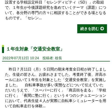
設置する学校設定科目「セレンディピティ（SD）」の取組
で、１年生が今後課題研究を進めていくテーマ（課題）につ
いて、各分野の専門の方々に相談することができる場となる
ものです。「セレン...
続きを読む
１年生対象「交通安全教室」
2022年07月12日 10:24
投稿者: 校長
昨日７月11日（月）５日間の期末考査全日程が終了しまし
た。生徒の皆さん、お疲れさまでした。考査終了後、岸高ホ
ールにおいて１年生を対象とした「交通安全教室」を実施し
ました。 自転車事故が多い実態などについて伝えていた
だいたうえで、「スーパーに行く」「商店街を走る」「学校
に行く」「夜間に塾に行く」という４つのシチュエーション
において、代表生徒４人が実際に自転車シミュレーターを用
いて自転車走行を体験...