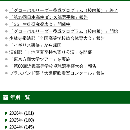
「グローバルリーダー養成プログラム（校内版）」終了
「第19回日本高校ダンス部選手権」報告
「SSH生徒研究発表会」開催中
「グローバルリーダー養成プログラム（校内版）」開始
少林寺拳法部「全国高等学校総合体育大会」報告
「イギリス研修」から帰国
演劇部「Ｉ地区夏季持ち寄り公演」を開催
「東京方面大学ツアー」を実施
「第80回近畿高等学校卓球選手権大会」報告
ブラスバンド部「大阪府吹奏楽コンクール」報告
年別一覧
2026年 (101)
2025年 (160)
2024年 (145)