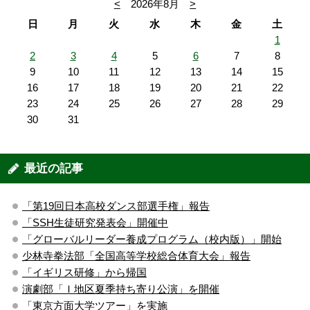
<
2026年8月
>
日
月
火
水
木
金
土
1
2
3
4
5
6
7
8
9
10
11
12
13
14
15
16
17
18
19
20
21
22
23
24
25
26
27
28
29
30
31
最近の記事
「第19回日本高校ダンス部選手権」報告
「SSH生徒研究発表会」開催中
「グローバルリーダー養成プログラム（校内版）」開始
少林寺拳法部「全国高等学校総合体育大会」報告
「イギリス研修」から帰国
演劇部「Ｉ地区夏季持ち寄り公演」を開催
「東京方面大学ツアー」を実施