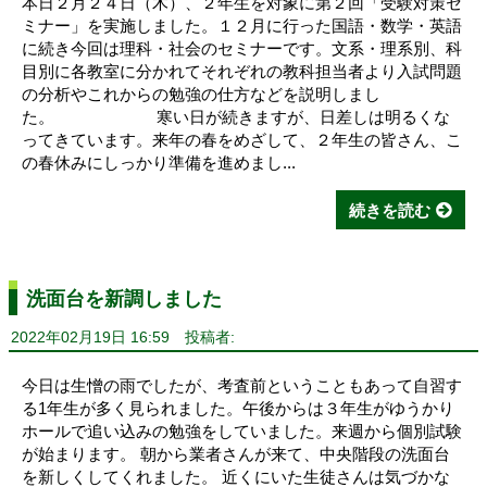
本日２月２４日（木）、２年生を対象に第２回「受験対策セ
ミナー」を実施しました。１２月に行った国語・数学・英語
に続き今回は理科・社会のセミナーです。文系・理系別、科
目別に各教室に分かれてそれぞれの教科担当者より入試問題
の分析やこれからの勉強の仕方などを説明しまし
た。 寒い日が続きますが、日差しは明るくな
ってきています。来年の春をめざして、２年生の皆さん、こ
の春休みにしっかり準備を進めまし...
続きを読む
洗面台を新調しました
2022年02月19日 16:59
投稿者:
今日は生憎の雨でしたが、考査前ということもあって自習す
る1年生が多く見られました。午後からは３年生がゆうかり
ホールで追い込みの勉強をしていました。来週から個別試験
が始まります。 朝から業者さんが来て、中央階段の洗面台
を新しくしてくれました。 近くにいた生徒さんは気づかな