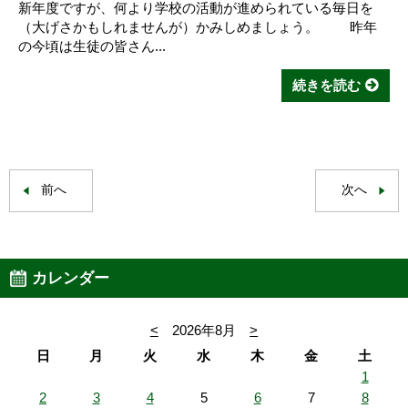
新年度ですが、何より学校の活動が進められている毎日を
（大げさかもしれませんが）かみしめましょう。 昨年
の今頃は生徒の皆さん...
続きを読む
前へ
次へ
カレンダー
<
2026年8月
>
日
月
火
水
木
金
土
1
2
3
4
5
6
7
8