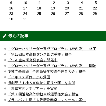
9
10
11
12
13
14
15
16
17
18
19
20
21
22
23
24
25
26
27
28
29
30
31
最近の記事
「グローバルリーダー養成プログラム（校内版）」終了
「第19回日本高校ダンス部選手権」報告
「SSH生徒研究発表会」開催中
「グローバルリーダー養成プログラム（校内版）」開始
少林寺拳法部「全国高等学校総合体育大会」報告
「イギリス研修」から帰国
演劇部「Ｉ地区夏季持ち寄り公演」を開催
「東京方面大学ツアー」を実施
「第80回近畿高等学校卓球選手権大会」報告
ブラスバンド部「大阪府吹奏楽コンクール」報告