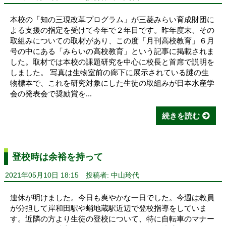
本校の「知の三現改革プログラム」が三菱みらい育成財団に
よる支援の指定を受けて今年で２年目です。昨年度末、その
取組みについての取材があり、この度「月刊高校教育」６月
号の中にある「みらいの高校教育」という記事に掲載されま
した。取材では本校の課題研究を中心に校長と首席で説明を
しました。 写真は生物室前の廊下に展示されている謎の生
物標本で、これを研究対象にした生徒の取組みが日本水産学
会の発表会で奨励賞を...
続きを読む
登校時は余裕を持って
2021年05月10日 18:15
投稿者: 中山玲代
連休が明けました。今日も爽やかな一日でした。今週は教員
が分担して岸和田駅や蛸地蔵駅近辺で登校指導をしていま
す。近隣の方より生徒の登校について、特に自転車のマナー