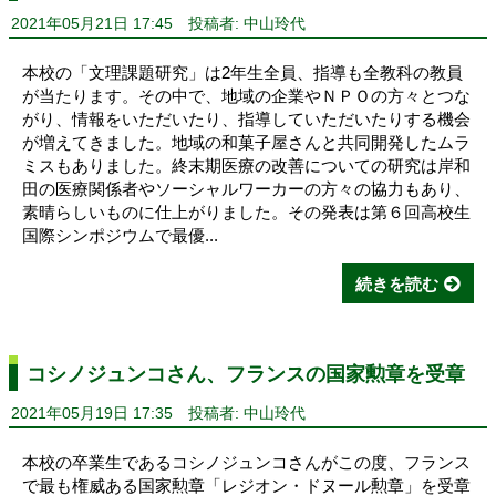
2021年05月21日 17:45
投稿者: 中山玲代
本校の「文理課題研究」は2年生全員、指導も全教科の教員
が当たります。その中で、地域の企業やＮＰＯの方々とつな
がり、情報をいただいたり、指導していただいたりする機会
が増えてきました。地域の和菓子屋さんと共同開発したムラ
ミスもありました。終末期医療の改善についての研究は岸和
田の医療関係者やソーシャルワーカーの方々の協力もあり、
素晴らしいものに仕上がりました。その発表は第６回高校生
国際シンポジウムで最優...
続きを読む
コシノジュンコさん、フランスの国家勲章を受章
2021年05月19日 17:35
投稿者: 中山玲代
本校の卒業生であるコシノジュンコさんがこの度、フランス
で最も権威ある国家勲章「レジオン・ドヌール勲章」を受章