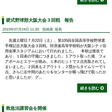
硬式野球部大阪大会３回戦 報告
2023年07月24日 11:30
投稿者: 校長
先週土曜日７月22日（土）、第105回全国高等学校野球選
手権記念大阪大会３回戦、対浪速高等学校戦が大阪シティ信
用金庫スタジアムにおいて行われました。 本校は後攻で
あり、１回表の守備につきました。１アウト取った後、フォ
アボールとエラーが絡み、１本のヒットで２点先取されてし
まいました。２回表も２アウト１，２塁からタイムリーで１
点、さらに左中間のあたりをセンターが横っ飛びで取ったか
と思いましたが、グ...
続きを読む
救急法講習会を開催