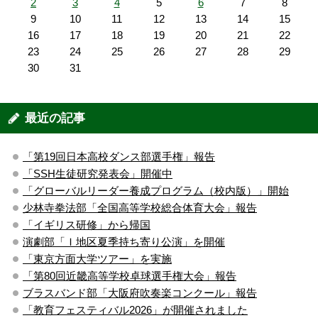
2
3
4
5
6
7
8
9
10
11
12
13
14
15
16
17
18
19
20
21
22
23
24
25
26
27
28
29
30
31
最近の記事
「第19回日本高校ダンス部選手権」報告
「SSH生徒研究発表会」開催中
「グローバルリーダー養成プログラム（校内版）」開始
少林寺拳法部「全国高等学校総合体育大会」報告
「イギリス研修」から帰国
演劇部「Ｉ地区夏季持ち寄り公演」を開催
「東京方面大学ツアー」を実施
「第80回近畿高等学校卓球選手権大会」報告
ブラスバンド部「大阪府吹奏楽コンクール」報告
「教育フェスティバル2026」が開催されました