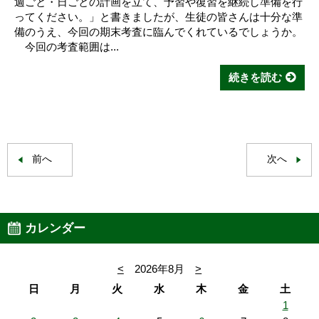
週ごと・日ごとの計画を立て、予習や復習を継続し準備を行
ってください。」と書きましたが、生徒の皆さんは十分な準
備のうえ、今回の期末考査に臨んでくれているでしょうか。
今回の考査範囲は...
続きを読む
前へ
次へ
カレンダー
<
2026年8月
>
日
月
火
水
木
金
土
1