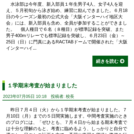
水泳部は今年度、新入部員１年生男子4人、女子4人を迎
え、５月初旬から泳ぎ始め、練習に励んできました。６月18
日の今シーズン最初の公式大会「大阪インターハイ地区大
会」には、新入部員も含め、全員が参加することができまし
た。 個人種目で６名（８種目）が標準記録を突破、また
男子400mリレーでも標準記録を突破し、６月23日（金）～
25日（日）に門真にあるRACTABドームで開催された「大阪
インターハイ...
続きを読む
１学期末考査が始まりました
2023年07月05日 10:18
投稿者: 校長
昨日７月４日（火）から１学期末考査が始まりました。７
月10日（月）までの５日間実施します。中間考査実施のとき
のブログには、「ぜひとも、７月４日から始まる期末考査で
は十分な理解のもと、考査に臨めるよう、しっかりと自分で