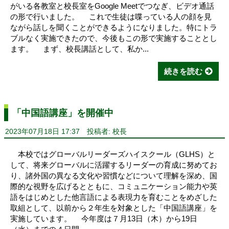
がいる各教室と校長室をGoogle Meetでつなぎ、ビデオ通話
の形で行いました。 これで生徒は喋っている人の顔を見
ながら話しを聞くことができるようになりました。特にトラ
ブルなく実施できたので、今後もこの形で実施することとし
ます。 まず、校長講話として、私か...
続きを読む
「中国語講座」を開催中
2023年07月18日 17:37
投稿者: 校長
本校ではグローバルリーダーズハイスクール（GLHS）と
して、将来グローバルに活躍するリーダーの育成に努めてお
り、諸外国の異なる文化や習慣などについて理解を深め、国
際的な視野を広げるとともに、コミュニケーション能力や英
語をはじめとした他言語による表現力を育むことをめざした
取組として、以前から２年生を対象とした「中国語講座」を
実施しています。 今年度は７月13日（木）から19日