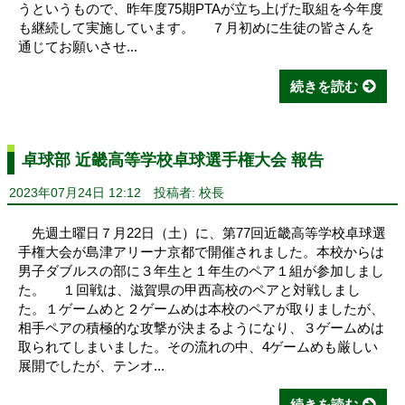
うというもので、昨年度75期PTAが立ち上げた取組を今年度
も継続して実施しています。 ７月初めに生徒の皆さんを
通じてお願いさせ...
続きを読む
卓球部 近畿高等学校卓球選手権大会 報告
2023年07月24日 12:12
投稿者: 校長
先週土曜日７月22日（土）に、第77回近畿高等学校卓球選
手権大会が島津アリーナ京都で開催されました。本校からは
男子ダブルスの部に３年生と１年生のペア１組が参加しまし
た。 １回戦は、滋賀県の甲西高校のペアと対戦しまし
た。１ゲームめと２ゲームめは本校のペアが取りましたが、
相手ペアの積極的な攻撃が決まるようになり、３ゲームめは
取られてしまいました。その流れの中、4ゲームめも厳しい
展開でしたが、テンオ...
続きを読む