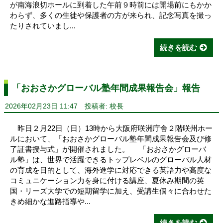
が南海浪切ホールに到着した午前９時前には開場前にもかか
わらず、多くの生徒や保護者の方が来られ、記念写真を撮っ
たりされていまし...
続きを読む
「おおさかグローバル塾年間成果報告会」報告
2026年02月23日 11:47
投稿者: 校長
昨日２月22日（日）13時から大阪府咲洲庁舎２階咲州ホー
ルにおいて、「おおさかグローバル塾年間成果報告会及び修
了証書授与式」が開催されました。 「おおさかグローバ
ル塾」は、世界で活躍できるトップレベルのグローバル人材
の育成を目的として、海外進学に対応できる英語力や高度な
コミュニケーション力を身に付ける講座、夏休み期間の英
国・リーズ大学での短期留学に加え、受講生個々に合わせた
きめ細かな進路指導や...
続きを読む