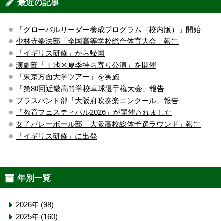
最近の記事
「グローバルリーダー養成プログラム（校内版）」開始
少林寺拳法部「全国高等学校総合体育大会」報告
「イギリス研修」から帰国
演劇部「Ｉ地区夏季持ち寄り公演」を開催
「東京方面大学ツアー」を実施
「第80回近畿高等学校卓球選手権大会」報告
ブラスバンド部「大阪府吹奏楽コンクール」報告
「教育フェスティバル2026」が開催されました
女子バレーボール部「大阪高校総体予選ラウンド」報告
「イギリス研修」に出発
年別一覧
2026年 (98)
2025年 (160)