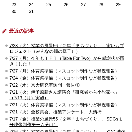
23
24
25
26
27
28
29
30
31
最近の記事
7/28（火）授業の風景56（２年「まちづくり」、宙いもプ
ロジェクト（みんなの畑の様子））
7/27（月）今年もＴＦＴ（Table For Two）から感謝状が届
きました！
7/27（月）体育祭準備（マスコット制作など状況報告）
7/24（金）体育祭準備（マスコット制作など状況報告）
7/22（水）京大研究室訪問 報告①
7/21（火）伊予原新さん講演会「研究者から小説家へ」
（7/13（月）実施）
7/21（火）体育祭準備（マスコット制作など状況報告）
7/21（火）全校集会、授業アンケート、大清掃
7/17（金）授業の風景55（２年「まちづくり」、SDGs１
分映像制作チーム分け）
7/16（木）授業の風景54（２年「まちづくり」、KWN映像