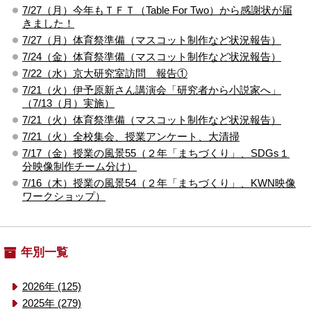
7/27（月）今年もＴＦＴ（Table For Two）から感謝状が届
きました！
7/27（月）体育祭準備（マスコット制作など状況報告）
7/24（金）体育祭準備（マスコット制作など状況報告）
7/22（水）京大研究室訪問 報告①
7/21（火）伊予原新さん講演会「研究者から小説家へ」
（7/13（月）実施）
7/21（火）体育祭準備（マスコット制作など状況報告）
7/21（火）全校集会、授業アンケート、大清掃
7/17（金）授業の風景55（２年「まちづくり」、SDGs１
分映像制作チーム分け）
7/16（木）授業の風景54（２年「まちづくり」、KWN映像
ワークショップ）
年別一覧
2026年 (125)
2025年 (279)