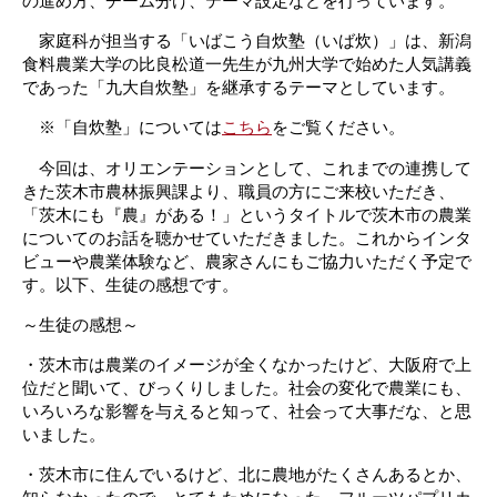
の進め方、チーム分け、テーマ設定などを行っています。
家庭科が担当する「いばこう自炊塾（いば炊）」は、新潟
食料農業大学の比良松道一先生が九州大学で始めた人気講義
であった「九大自炊塾」を継承するテーマとしています。
※「自炊塾」については
こちら
をご覧ください。
今回は、オリエンテーションとして、これまでの連携して
きた茨木市農林振興課より、職員の方にご来校いただき、
「茨木にも『農』がある！」というタイトルで茨木市の農業
についてのお話を聴かせていただきました。これからインタ
ビューや農業体験など、農家さんにもご協力いただく予定で
す。以下、生徒の感想です。
～生徒の感想～
・茨木市は農業のイメージが全くなかったけど、大阪府で上
位だと聞いて、びっくりしました。社会の変化で農業にも、
いろいろな影響を与えると知って、社会って大事だな、と思
いました。
・茨木市に住んでいるけど、北に農地がたくさんあるとか、