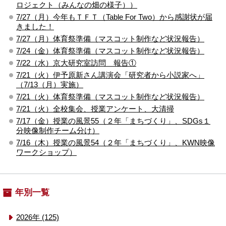
ロジェクト（みんなの畑の様子））
7/27（月）今年もＴＦＴ（Table For Two）から感謝状が届
きました！
7/27（月）体育祭準備（マスコット制作など状況報告）
7/24（金）体育祭準備（マスコット制作など状況報告）
7/22（水）京大研究室訪問 報告①
7/21（火）伊予原新さん講演会「研究者から小説家へ」
（7/13（月）実施）
7/21（火）体育祭準備（マスコット制作など状況報告）
7/21（火）全校集会、授業アンケート、大清掃
7/17（金）授業の風景55（２年「まちづくり」、SDGs１
分映像制作チーム分け）
7/16（木）授業の風景54（２年「まちづくり」、KWN映像
ワークショップ）
年別一覧
2026年 (125)