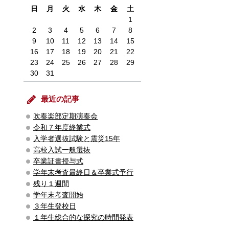
日
月
火
水
木
金
土
1
2
3
4
5
6
7
8
9
10
11
12
13
14
15
16
17
18
19
20
21
22
23
24
25
26
27
28
29
30
31
最近の記事
吹奏楽部定期演奏会
令和７年度終業式
入学者選抜試験と震災15年
高校入試一般選抜
卒業証書授与式
学年末考査最終日＆卒業式予行
残り１週間
学年末考査開始
３年生登校日
１年生総合的な探究の時間発表