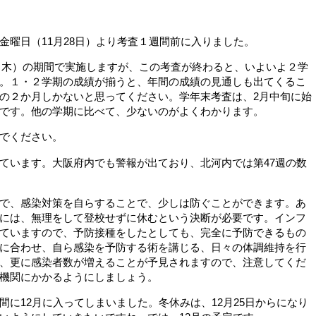
金曜日（11月28日）より考査１週間前に入りました。
日（木）の期間で実施しますが、この考査が終わると、いよいよ２学
。１・２学期の成績が揃うと、年間の成績の見通しも出てくるこ
の２か月しかないと思ってください。学年末考査は、2月中旬に始
です。他の学期に比べて、少ないのがよくわかります。
でください。
ています。大阪府内でも警報が出ており、北河内では第47週の数
で、感染対策を自らすることで、少しは防ぐことができます。あ
には、無理をして登校せずに休むという決断が必要です。インフ
ていますので、予防接種をしたとしても、完全に予防できるもの
に合わせ、自ら感染を予防する術を講じる、日々の体調維持を行
、更に感染者数が増えることが予見されますので、注意してくだ
機関にかかるようにしましょう。
に12月に入ってしまいました。冬休みは、12月25日からになり